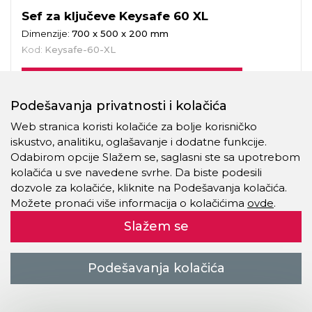
Sef za ključeve Keysafe 60 XL
Dimenzije:
700 x 500 x 200 mm
Kod:
Keysafe-60-XL
Detaljnije
Podešavanja privatnosti i kolačića
Web stranica koristi kolačiće za bolje korisničko
iskustvo, analitiku, oglašavanje i dodatne funkcije.
Odabirom opcije Slažem se, saglasni ste sa upotrebom
kolačića u sve navedene svrhe. Da biste podesili
dozvole za kolačiće, kliknite na Podešavanja kolačića.
Možete pronaći više informacija o kolačićima
ovde
.
Slažem se
Podešavanja kolačića
Sef za ključeve Keysafe 100 XL