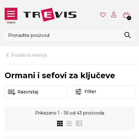
0
meni
Posebna rešenja
Ormani i sefovi za ključeve
Filter
Prikazano
1 - 36
od
43
proizvoda