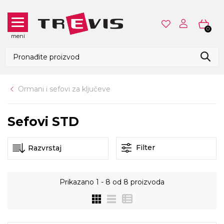
0
meni
Ormani i sefovi za ključeve
Sefovi STD
Filter
Prikazano
1 - 8
od
8
proizvoda