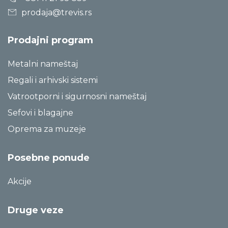
prodaja@trevis.rs
Prodajni program
Metalni nameštaj
Regali i arhivski sistemi
Vatrootporni i sigurnosni nameštaj
Sefovi i blagajne
Oprema za muzeje
Posebne ponude
Akcije
Druge veze