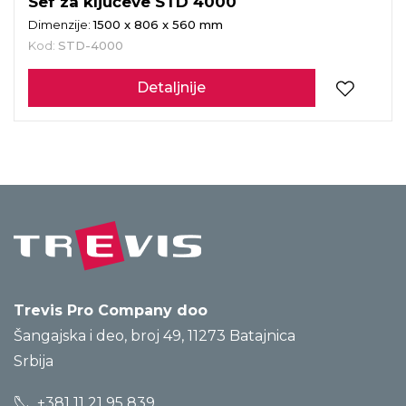
Sef za ključeve STD 4000
Dimenzije:
1500 x 806 x 560 mm
Kod:
STD-4000
Detaljnije
Trevis Pro Company doo
Šangajska i deo, broj 49, 11273 Batajnica
Srbija
+381 11 21 95 839