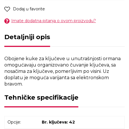
Dodaj u favorite
Imate dodatna pitanja o ovom proizvodu?
Detaljniji opis
Obojene kuke za ključeve u unutrašnjosti ormana
omogućavaju organizovano čuvanje ključeva, sa
nosačima za ključeve, pomerljivim po visini. Uz
doplatu je moguća varijanta sa elektronskom
bravom.
Tehničke specifikacije
Opcije:
Br. ključeva: 42