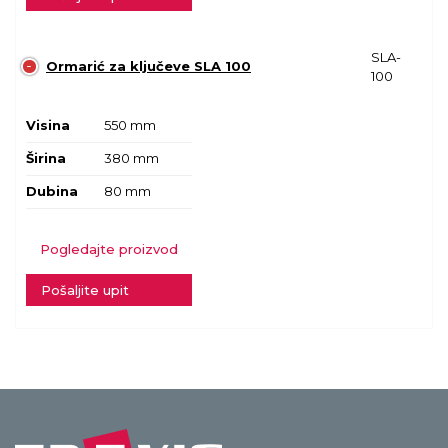
SLA-
Ormarić za ključeve SLA 100
100
Visina
550 mm
Širina
380 mm
Dubina
80 mm
Pogledajte proizvod
Pošaljite upit