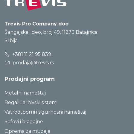
Trevis Pro Company doo
Šangajska i deo, broj 49, 11273 Batajnica
Srbija
+381 11 21 95 839
prodaja@trevis.rs
Prodajni program
Metalni nameštaj
Regali i arhivski sistemi
Vatrootporni i sigurnosni nameštaj
Sefovi i blagajne
Oprema za muzeje