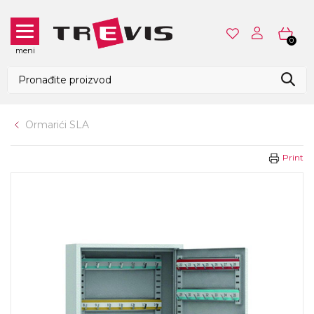
0
meni
Ormarići SLA
Print