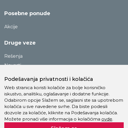
Posebne ponude
Akcije
Druge veze
Rešenja
Novosti
Katalozi
Podešavanja privatnosti i kolačića
Reference
Web stranica koristi kolačiće za bolje korisničko
O preduzeću
iskustvo, analitiku, oglašavanje i dodatne funkcije.
Odabirom opcije Slažem se, saglasni ste sa upotrebom
Kontakt
kolačića u sve navedene svrhe. Da biste podesili
Pravila o privatnosti
dozvole za kolačiće, kliknite na Podešavanja kolačića.
Možete pronaći više informacija o kolačićima
ovde
.
Kolačići