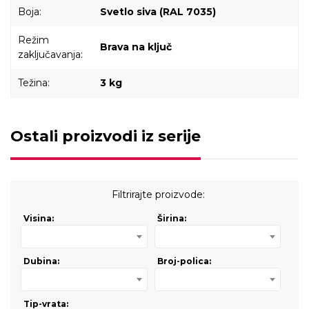
Boja:
Svetlo siva (RAL 7035)
Režim
Brava na ključ
zaključavanja:
Težina:
3 kg
Ostali proizvodi iz serije
Filtrirajte proizvode:
Visina:
Širina:
Dubina:
Broj-polica:
Tip-vrata: