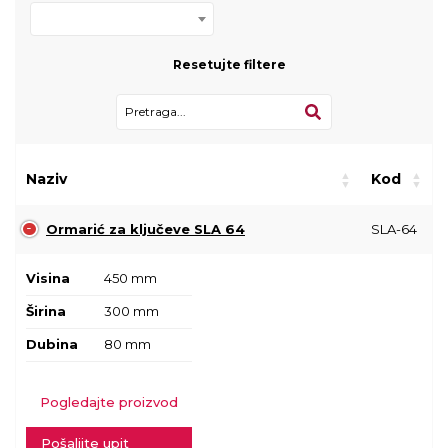
Resetujte filtere
Naziv
Kod
Ormarić za ključeve SLA 64
SLA-64
Visina
450 mm
Širina
300 mm
Dubina
80 mm
Pogledajte proizvod
Pošaljite upit