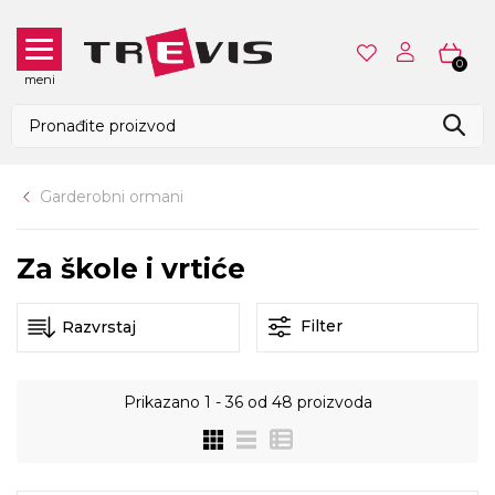
0
meni
Garderobni ormani
Za škole i vrtiće
Filter
Prikazano
1 - 36
od
48
proizvoda