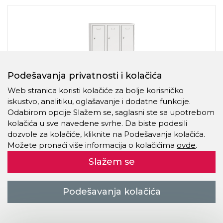
Podešavanja privatnosti i kolačića
Web stranica koristi kolačiće za bolje korisničko
iskustvo, analitiku, oglašavanje i dodatne funkcije.
Odabirom opcije Slažem se, saglasni ste sa upotrebom
kolačića u sve navedene svrhe. Da biste podesili
Garderobni orman, troje vrata po visini
dozvole za kolačiće, kliknite na Podešavanja kolačića.
SBS-33-3
Možete pronaći više informacija o kolačićima
ovde
.
Dimenzije:
1850 x 900 x 500 mm
Slažem se
Kod:
SBS-33-9
Detaljnije
Podešavanja kolačića