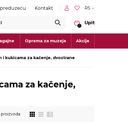
RS
 preduzeću
Kontakt
Upit
0
lagajne
Oprema za muzeje
Akcije
 i kukicama za kačenje, dvostrane
cama za kačenje,
proizvoda