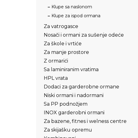
Klupe sa naslonom
Klupe za ispod ormana
Za vatrogasce
Nosači i ormani za sušenje odeće
Za škole i vrtiće
Za manje prostore
Z ormarići
Sa laminiranim vratima
HPL vrata
Dodaci za garderobne ormane
Niski ormani i nadormani
Sa PP podnožjem
INOX garderobni ormani
Za bazene, fitnes i welness centre
Za skijašku opremu