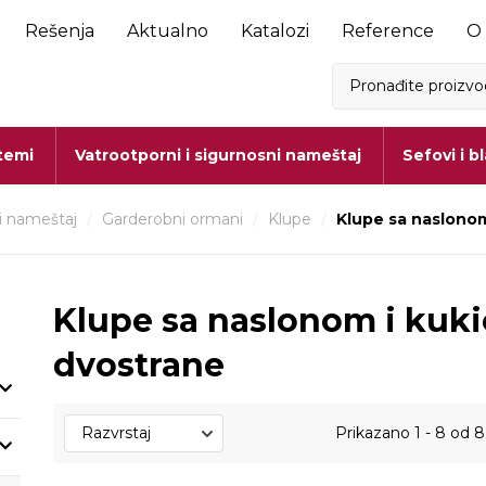
Rešenja
Aktualno
Katalozi
Reference
O
stemi
Vatrootporni i sigurnosni nameštaj
Sefovi i b
i nameštaj
/
Garderobni ormani
/
Klupe
/
Klupe sa naslonom
Klupe sa naslonom i kuki
dvostrane
Prikazano
1 - 8
od
8