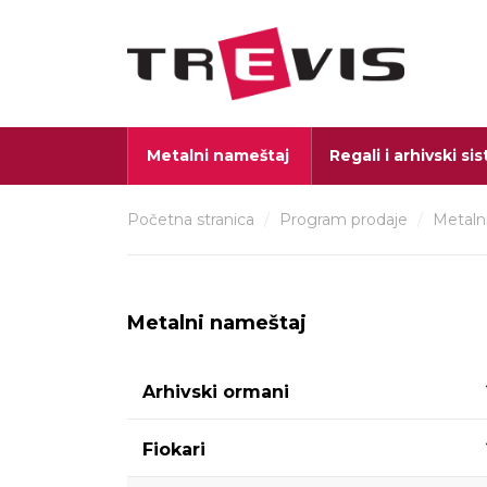
Metalni nameštaj
Regali i arhivski si
Početna stranica
/
Program prodaje
/
Metaln
Metalni nameštaj
Arhivski ormani
Fiokari