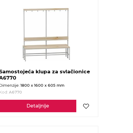
Samostojeća klupa za svlačionice
A6770
Dimenzije:
1800 x 1600 x 605 mm
Kod:
A6770
Detaljnije