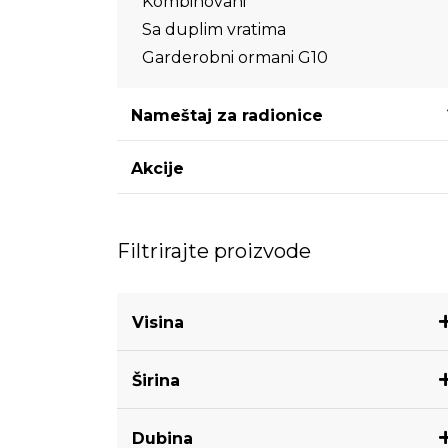
Kombinovani
Sa duplim vratima
Garderobni ormani G10
Nameštaj za radionice
Akcije
Filtrirajte proizvode
Visina
Širina
Dubina