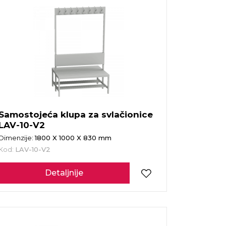
Samostojeća klupa za svlačionice
LAV-10-V2
Dimenzije:
1800 X 1000 X 830 mm
Kod:
LAV-10-V2
Detaljnije