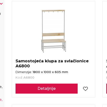
h
Samostojeća klupa za svlačionice
A6800
Dimenzije:
1800 x 1000 x 605 mm
Kod:
A6800
e,
Detaljnije
e,