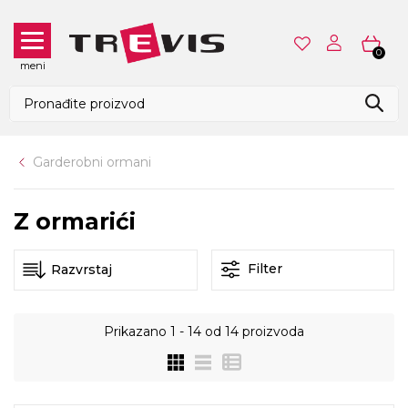
0
meni
Garderobni ormani
Z ormarići
Filter
Prikazano
1 - 14
od
14
proizvoda