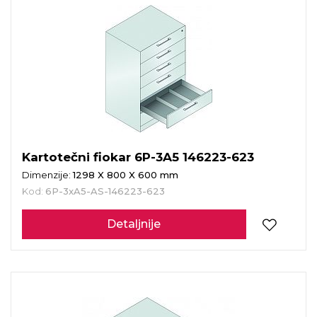
Kartotečni fiokar 6P-3A5 146223-623
Dimenzije:
1298 X 800 X 600 mm
Kod:
6P-3xA5-AS-146223-623
Detaljnije