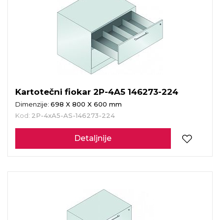
Kartotečni fiokar 2P-4A5 146273-224
Dimenzije:
698 X 800 X 600 mm
Kod:
2P-4xA5-AS-146273-224
Detaljnije