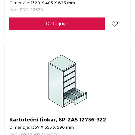
Dimenzije:
1320 X 405 X 623 mm
Kod:
TRG-23630
Detaljnije
Kartotečni fiokar, 6P-2A5 12736-322
Dimenzije:
1357 X 553 X 590 mm
Kod:
6P-2A5-12736-322