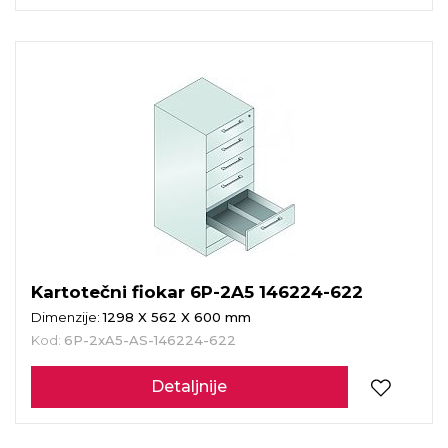
Kartotečni fiokar 6P-2A5 146224-622
Dimenzije:
1298 X 562 X 600 mm
Kod:
6P-2xA5-AS-146224-622
Detaljnije