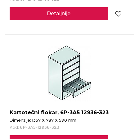
Detaljnije
Kartotečni fiokar, 6P-3A5 12936-323
Dimenzije:
1357 X 787 X 590 mm
Kod:
6P-3A5-12936-323