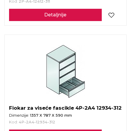
Kod:
2P-A4-12412-311
Detaljnije
Fiokar za viseće fascikle 4P-2A4 12934-312
Dimenzije:
1357 X 787 X 590 mm
Kod:
4P-2A4-12934-312