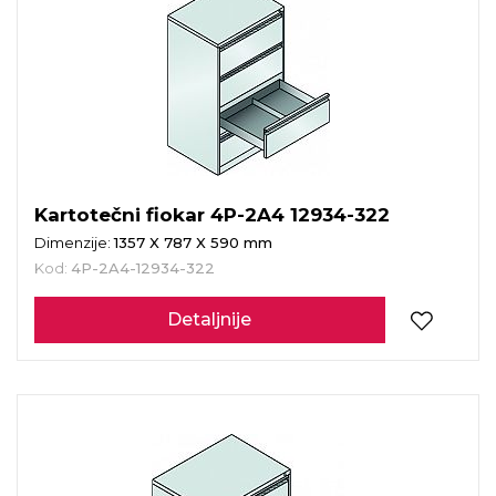
Kartotečni fiokar 4P-2A4 12934-322
Dimenzije:
1357 X 787 X 590 mm
Kod:
4P-2A4-12934-322
Detaljnije