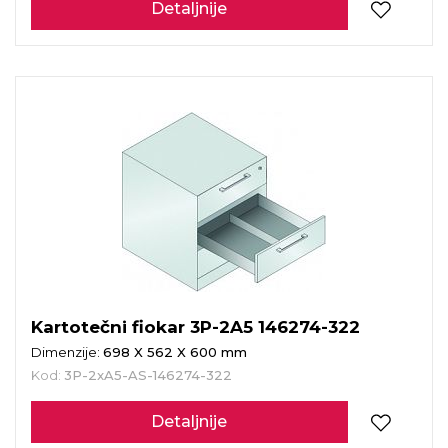
Detaljnije
Kartotečni fiokar 3P-2A5 146274-322
Dimenzije:
698 X 562 X 600 mm
Kod:
3P-2xA5-AS-146274-322
Detaljnije