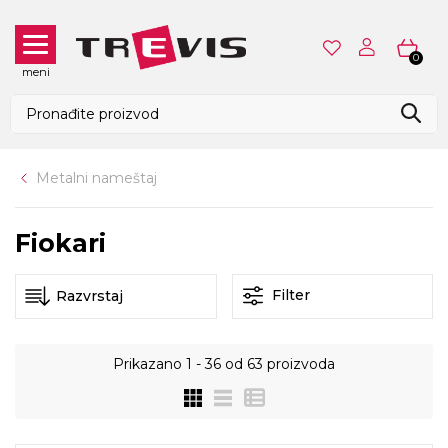
0
meni
Metalni nameštaj
Fiokari
Filter
Prikazano
1 - 36
od
63
proizvoda