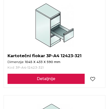
Kartotečni fiokar 3P-A4 12423-321
Dimenzije:
1045 X 433 X 590 mm
Kod:
3P-A4-12423-321
Detaljnije