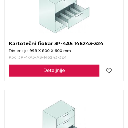
Kartotečni fiokar 3P-4A5 146243-324
Dimenzije:
998 X 800 X 600 mm
Kod:
3P-4xA5-AS-146243-324
Detaljnije