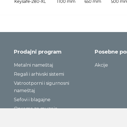
Keysafe-280-XL
1100 mm
650 mm
500 m
Prodajni program
Posebne p
Metalni nameštaj
Akcije
Regali i arhivski sistemi
Vatrootporni i sigurnosni
nameštaj
Sefovi i blagajne
Oprema za muzeje