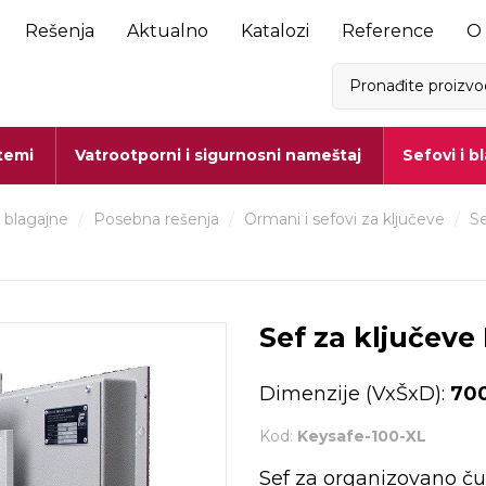
Rešenja
Aktualno
Katalozi
Reference
O
stemi
Vatrootporni i sigurnosni nameštaj
Sefovi i b
i blagajne
/
Posebna rešenja
/
Ormani i sefovi za ključeve
/
Se
Sef za ključeve
Dimenzije (VxŠxD):
700
Kod:
Keysafe-100-XL
Sef za organizovano ču