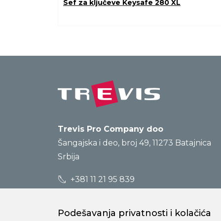
Sef za ključeve Keysafe 280 XL
Trevis Pro Company doo
Šangajska i deo, broj 49, 11273 Batajnica
Srbija
+381 11 21 95 839
prodaja@trevis.rs
Podešavanja privatnosti i kolačića