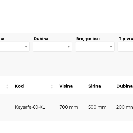
na:
Dubina:
Broj-polica:
Tip-vra
Kod
Visina
Širina
Dubina
Keysafe-60-XL
700 mm
500 mm
200 m