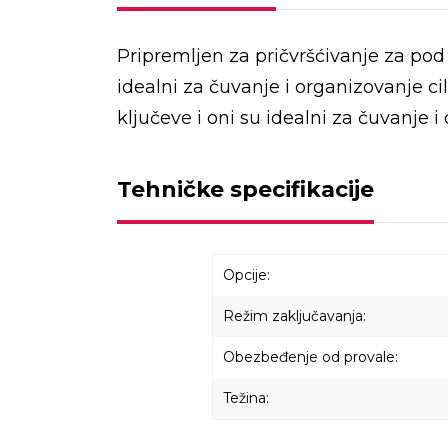
Pripremljen za pričvršćivanje za pod 
idealni za čuvanje i organizovanje ci
ključeve i oni su idealni za čuvanje 
Tehničke specifikacije
Opcije:
Režim zaključavanja:
Obezbeđenje od provale:
Težina: