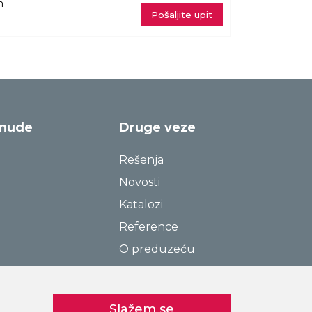
m
Pošaljite upit
onude
Druge veze
Rešenja
Novosti
Katalozi
Reference
O preduzeću
Kontakt
Pravila o privatnosti
Slažem se