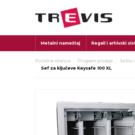
Metalni nameštaj
Regali i arhivski si
Početna stranica
/
Program prodaje
/
Sefovi 
/
Sef za ključeve Keysafe 100 XL