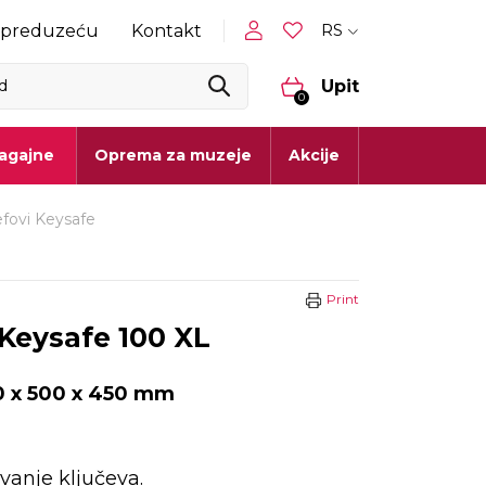
RS
 preduzeću
Kontakt
Upit
0
lagajne
Oprema za muzeje
Akcije
fovi Keysafe
Print
 Keysafe 100 XL
 x 500 x 450 mm
vanje ključeva.