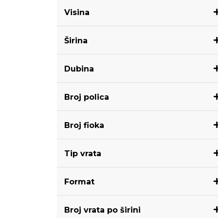
Visina
Širina
Dubina
Broj polica
Broj fioka
Tip vrata
Format
Broj vrata po širini