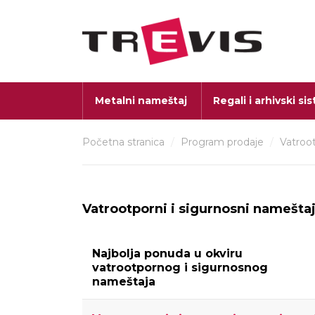
Metalni nameštaj
Regali i arhivski si
Početna stranica
/
Program prodaje
/
Vatroot
Vatrootporni i sigurnosni namešta
Najbolja ponuda u okviru
vatrootpornog i sigurnosnog
nameštaja