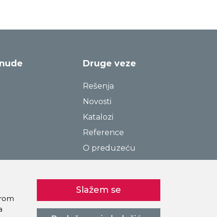
onude
Druge veze
Rešenja
Novosti
Katalozi
Reference
O preduzeću
Kontakt
Pravila o privatnosti
Slažem se
Kolačići
birom
a