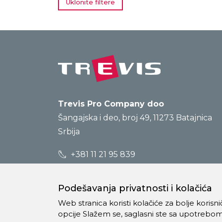
Uklonite filtere
Trevis Pro Company doo
Šangajska i deo, broj 49, 11273 Batajnica
Srbija
+381 11 21 95 839
prodaja@trevis.rs
Podešavanja privatnosti i kolačića
Web stranica koristi kolačiće za bolje koris
opcije Slažem se, saglasni ste sa upotrebom