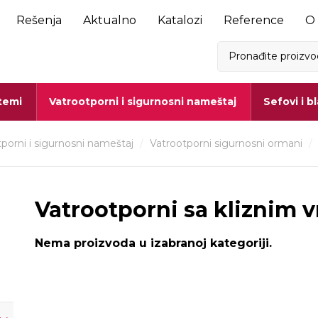
Rešenja
Aktualno
Katalozi
Reference
O
stemi
Vatrootporni i sigurnosni nameštaj
Sefovi i b
porni i sigurnosni nameštaj
/
Vatrootporni sigurnosni ormani
/
Vatrootporni sa kliznim 
j
Nema proizvoda u izabranoj kategoriji.