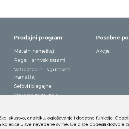
Prodajni program
Posebne p
Metalni nameštaj
Akcije
Regali i arhivski sistemi
Vatrootporni i sigurnosni
nameštaj
Sefovi i blagajne
Oprema za muzeje
ničko iskustvo, analitiku, oglašavanje i dodatne funkcije. Oda
 kolačića u sve navedene svrhe. Da biste podesili dozvole z