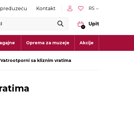
RS
 preduzeću
Kontakt
Upit
0
lagajne
Oprema za muzeje
Akcije
Vatrootporni sa kliznim vratima
vratima