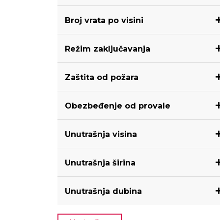
Broj vrata po visini
Režim zaključavanja
Zaštita od požara
Obezbeđenje od provale
Unutrašnja visina
Unutrašnja širina
Unutrašnja dubina