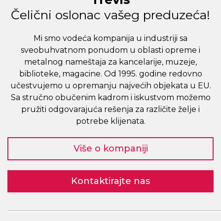
Čelični oslonac vašeg preduzeća!
Mi smo vodeća kompanija u industriji sa
sveobuhvatnom ponudom u oblasti opreme i
metalnog nameštaja za kancelarije, muzeje,
biblioteke, magacine. Od 1995. godine redovno
učestvujemo u opremanju najvećih objekata u EU.
Sa stručno obučenim kadrom i iskustvom možemo
pružiti odgovarajuća rešenja za različite želje i
potrebe klijenata.
Više o kompaniji
Kontaktirajte nas