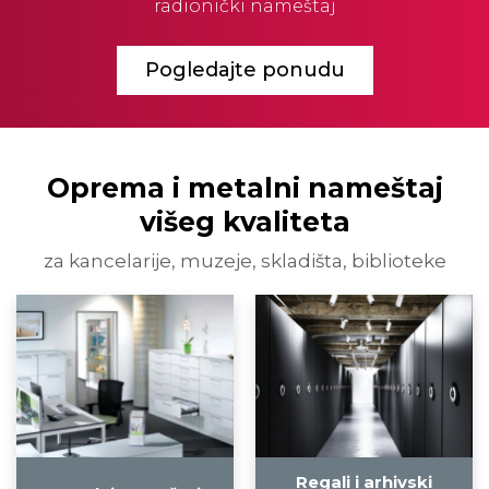
radionički nameštaj
Pogledajte ponudu
Oprema i metalni nameštaj
višeg kvaliteta
za kancelarije, muzeje, skladišta, biblioteke
Regali i arhivski