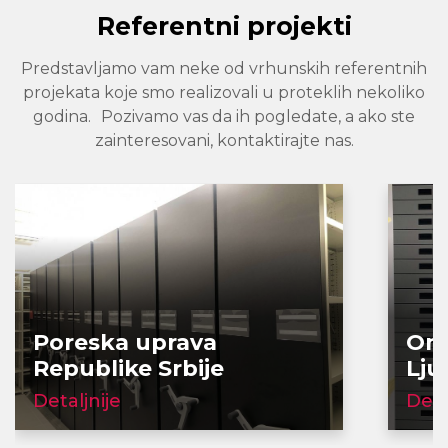
Referentni projekti
Predstavljamo vam neke od vrhunskih referentnih
projekata koje smo realizovali u proteklih nekoliko
godina. Pozivamo vas da ih pogledate, a ako ste
zainteresovani, kontaktirajte nas.
Poreska uprava
Onk
Republike Srbije
Lju
Detaljnije
Deta