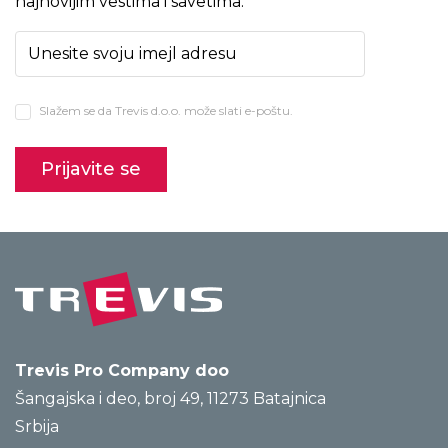
najnovijim vestima i savetima.
Slažem se da Trevis d.o.o. može slati e-poštu.
Trevis Pro Company doo
Šangajska i deo, broj 49, 11273 Batajnica
Srbija