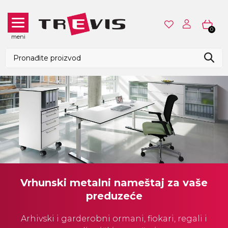
0
meni
Vrhunski metalni nameštaj za vaše
preduzeće
Arhivski i garderobni ormani, fiokari, regali i