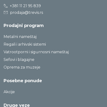
+381 11 21 95 839
prodaja@trevis.rs
Prodajni program
Metalni nameštaj
Regali i arhivski sistemi
Vatrootporni i sigurnosni nameštaj
Sefovi i blagajne
Oprema za muzeje
Posebne ponude
Akcije
Druge veze