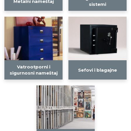
Metalni nameštaj
sistemi
Vatrootporni i
Sefovi i blagajne
sigurnosni nameštaj