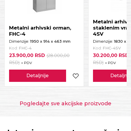
Metalni arhiv
Metalni arhivski orman,
staklenim vra
FHC-4
4SV
Dimenzije:
1950 x 914 x 463 mm
Dimenzije:
1830 x 9
Kod:
FHC-4
Kod:
FHC-4SV
23.900,00 RSD
30.200,00 RSD
(28.000,00
RSD)
RSD)
+ PDV
+ PDV
Detaljnije
Detaljnij
Pogledajte sve akcijske proizvode