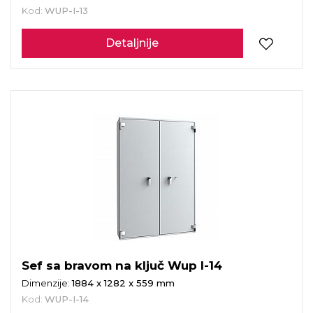
Kod:
WUP-I-13
Detaljnije
Sef sa bravom na ključ Wup I-14
Dimenzije:
1884 x 1282 x 559 mm
Kod:
WUP-I-14