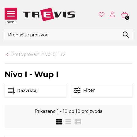
0
meni
Protivprovalni nivoi 0, 1 i 2
Nivo I - Wup I
Filter
Prikazano
1 - 10
od
10
proizvoda