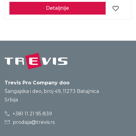
Detaljnije
Trevis Pro Company doo
Šangajska i deo, broj 49, 11273 Batajnica
Srbija
+381 11 21 95 839
prodaja@trevis.rs