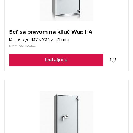
Sef sa bravom na ključ Wup I-4
Dimenzije:
1137 x 704 x 471 mm
Kod:
WUP-I-4
Detaljnije