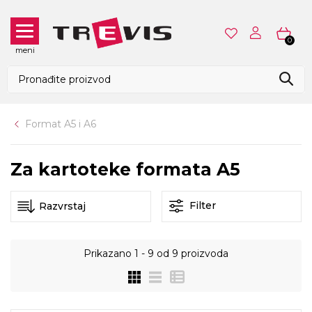
0
meni
Format A5 i A6
Za kartoteke formata A5
Filter
Prikazano
1 - 9
od
9
proizvoda