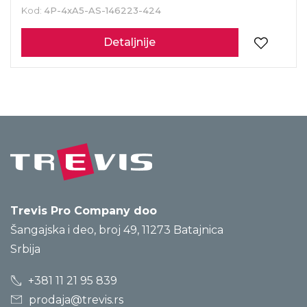
Kod:
4P-4xA5-AS-146223-424
Detaljnije
Trevis Pro Company doo
Šangajska i deo, broj 49, 11273 Batajnica
Srbija
+381 11 21 95 839
prodaja@trevis.rs