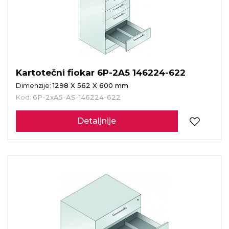
Kartotečni fiokar 6P-2A5 146224-622
Dimenzije:
1298 X 562 X 600 mm
Kod:
6P-2xA5-AS-146224-622
Detaljnije