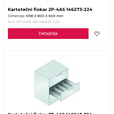
Kartotečni fiokar 2P-4A5 146273-224
Dimenzije:
698 X 800 X 600 mm
Kod:
2P-4xA5-AS-146273-224
Detaljnije