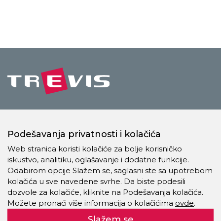
Trevis Pro Company doo
Šangajska i deo, broj 49, 11273 Batajnica
Podešavanja privatnosti i kolačića
Srbija
Web stranica koristi kolačiće za bolje korisničko
iskustvo, analitiku, oglašavanje i dodatne funkcije.
+381 11 21 95 839
Odabirom opcije Slažem se, saglasni ste sa upotrebom
prodaja@trevis.rs
kolačića u sve navedene svrhe. Da biste podesili
dozvole za kolačiće, kliknite na Podešavanja kolačića.
Možete pronaći više informacija o kolačićima
ovde
.
Prodajni program
Slažem se