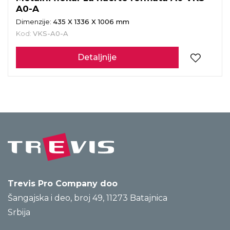
A0-A
Dimenzije:
435 X 1336 X 1006 mm
Kod:
VKS-A0-A
Detaljnije
Trevis Pro Company doo
Šangajska i deo, broj 49, 11273 Batajnica
Srbija