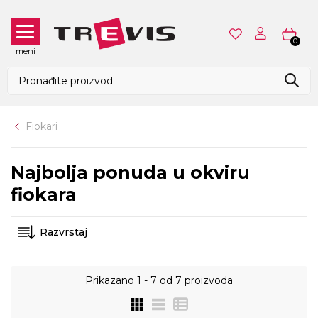
0
meni
Fiokari
Najbolja ponuda u okviru
fiokara
Prikazano
1 - 7
od
7
proizvoda