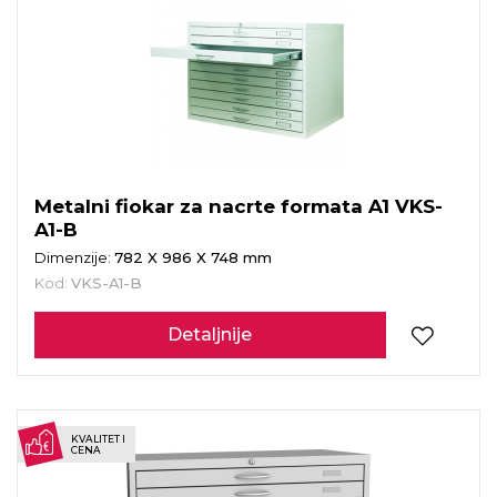
Metalni fiokar za nacrte formata A1 VKS-
A1-B
Dimenzije:
782 X 986 X 748 mm
Kod:
VKS-A1-B
Detaljnije
KVALITET I
CENA