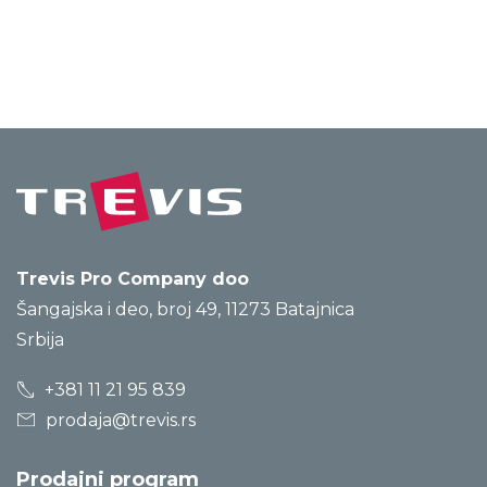
Trevis Pro Company doo
Šangajska i deo, broj 49, 11273 Batajnica
Srbija
+381 11 21 95 839
prodaja@trevis.rs
Prodajni program