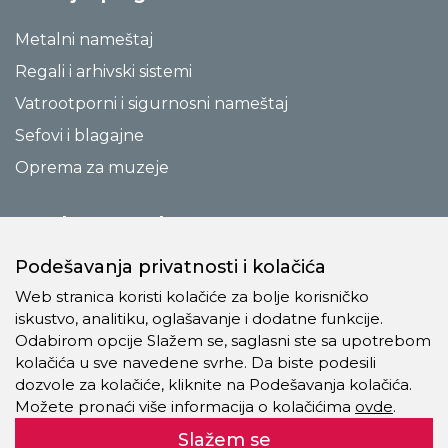
Metalni nameštaj
Regali i arhivski sistemi
Vatrootporni i sigurnosni nameštaj
Sefovi i blagajne
Oprema za muzeje
Posebne ponude
Podešavanja privatnosti i kolačića
Akcije
Web stranica koristi kolačiće za bolje korisničko
iskustvo, analitiku, oglašavanje i dodatne funkcije.
Druge veze
Odabirom opcije Slažem se, saglasni ste sa upotrebom
kolačića u sve navedene svrhe. Da biste podesili
Rešenja
dozvole za kolačiće, kliknite na Podešavanja kolačića.
Novosti
Možete pronaći više informacija o kolačićima
ovde
.
Katalozi
Slažem se