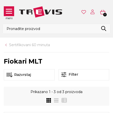
0
meni
Sertifikovani 60 minuta
Fiokari MLT
Filter
Prikazano
1 - 3
od
3
proizvoda