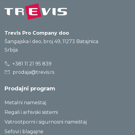
Trevis Pro Company doo
Šangajska i deo, broj 49, 11273 Batajnica
Srbija
+381 11 21 95 839
prodaja@trevis.rs
Prodajni program
Metalni nameštaj
Regali i arhivski sistemi
Vatrootporni i sigurnosni nameštaj
Sefovi i blagajne