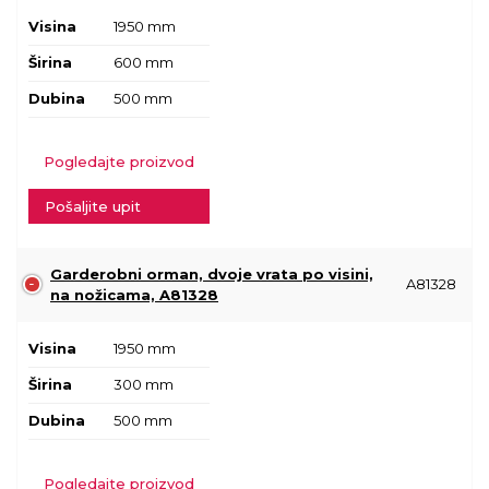
Visina
1950 mm
Širina
600 mm
Dubina
500 mm
Pogledajte proizvod
Pošaljite upit
Garderobni orman, dvoje vrata po visini,
A81328
na nožicama, A81328
Visina
1950 mm
Širina
300 mm
Dubina
500 mm
Pogledajte proizvod