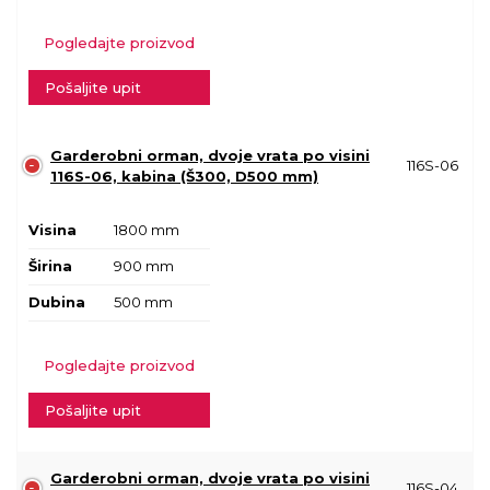
Pogledajte proizvod
Pošaljite upit
Garderobni orman, dvoje vrata po visini
116S-06
116S-06, kabina (Š300, D500 mm)
Visina
1800 mm
Širina
900 mm
Dubina
500 mm
Pogledajte proizvod
Pošaljite upit
Garderobni orman, dvoje vrata po visini
116S-04