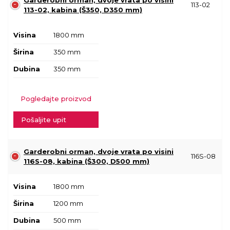
Garderobni orman, dvoje vrata po visini
113-02
113-02, kabina (Š350, D350 mm)
Visina
1800 mm
Širina
350 mm
Dubina
350 mm
Pogledajte proizvod
Pošaljite upit
Garderobni orman, dvoje vrata po visini
116S-08
116S-08, kabina (Š300, D500 mm)
Visina
1800 mm
Širina
1200 mm
Dubina
500 mm