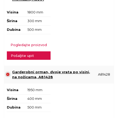
Visina
1800 mm
Širina
300 mm
Dubina
500 mm
Pogledajte proizvod
Pošaljite upit
Garderobni orman, dvoje vrata po visini,
A81428
na nožicama, A81428
Visina
1950 mm
Širina
400 mm
Dubina
500 mm