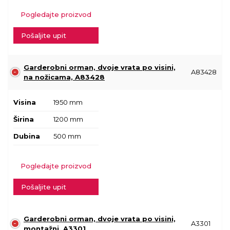
Pogledajte proizvod
Pošaljite upit
Garderobni orman, dvoje vrata po visini,
A83428
na nožicama, A83428
Visina
1950 mm
Širina
1200 mm
Dubina
500 mm
Pogledajte proizvod
Pošaljite upit
Garderobni orman, dvoje vrata po visini,
A3301
montažni, A3301