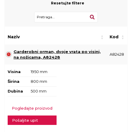
Resetujte filtere
Naziv
Kod
Garderobni orman, dvoje vrata po visini,
A82428
na nožicama, A82428
Visina
1950 mm
Širina
800 mm
Dubina
500 mm
Pogledajte proizvod
Pošaljite upit