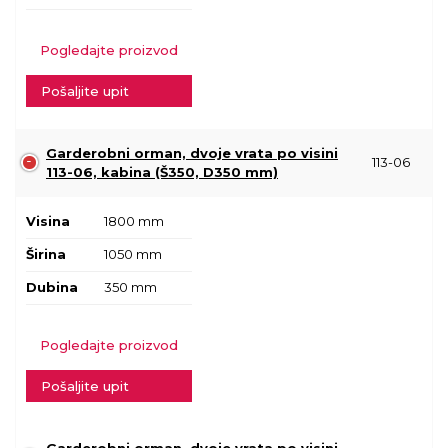
Pogledajte proizvod
Pošaljite upit
Garderobni orman, dvoje vrata po visini
113-06
113-06, kabina (Š350, D350 mm)
Visina
1800 mm
Širina
1050 mm
Dubina
350 mm
Pogledajte proizvod
Pošaljite upit