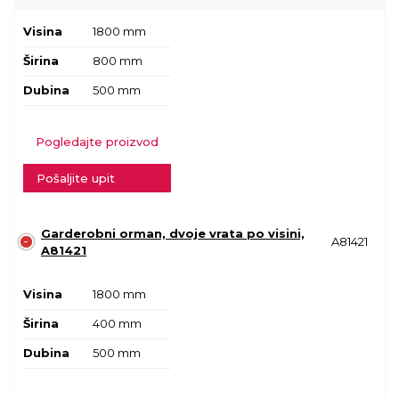
Visina
1800 mm
Širina
800 mm
Dubina
500 mm
Pogledajte proizvod
Pošaljite upit
Garderobni orman, dvoje vrata po visini,
A81421
A81421
Visina
1800 mm
Širina
400 mm
Dubina
500 mm