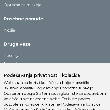
Oprema za muzeje
Posebne ponude
Akcije
Druge veze
Rešenja
Novosti
Katalozi
Podešavanja privatnosti i kolačića
Reference
Web stranica koristi kolačiće za bolje korisničko
O preduzeću
iskustvo, analitiku, oglašavanje i dodatne funkcije.
Odabirom opcije Slažem se, saglasni ste sa upotrebom
Kontakt
kolačića u sve navedene svrhe. Da biste podesili
Pravila o privatnosti
dozvole za kolačiće, kliknite na Podešavanja kolačića.
Možete pronaći više informacija o kolačićima
ovde
.