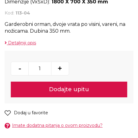
Dimenzije (VxŠxD):
1800 X 700 X 350 mm
Kod:
113-04
Garderobni orman, dvoje vrata po visini, vareni, na
nožicama. Dubina 350 mm.
Detaljniji opis
-
+
Dodajte upitu
Dodaj u favorite
Imate dodatna pitanja o ovom proizvodu?