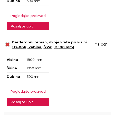
Dubina
500 mm
Pogledajte proizvod
Pošaljite upit
Garderobni orman, dvoje vrata po visini
113-06P
113-06P, kabina (Š350, D500 mm)
Visina
1800 mm
Širina
1050 mm
Dubina
500 mm
Pogledajte proizvod
Pošaljite upit