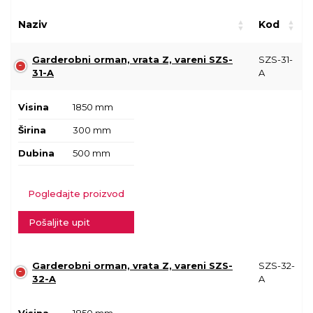
Naziv
Kod
Garderobni orman, vrata Z, vareni SZS-
SZS-31-
31-A
A
Visina
1850 mm
Širina
300 mm
Dubina
500 mm
Pogledajte proizvod
Pošaljite upit
Garderobni orman, vrata Z, vareni SZS-
SZS-32-
32-A
A