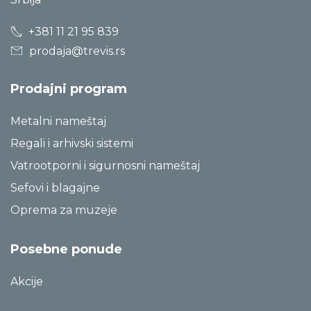
+381 11 21 95 839
prodaja@trevis.rs
Prodajni program
Metalni nameštaj
Regali i arhivski sistemi
Vatrootporni i sigurnosni nameštaj
Sefovi i blagajne
Oprema za muzeje
Posebne ponude
Akcije