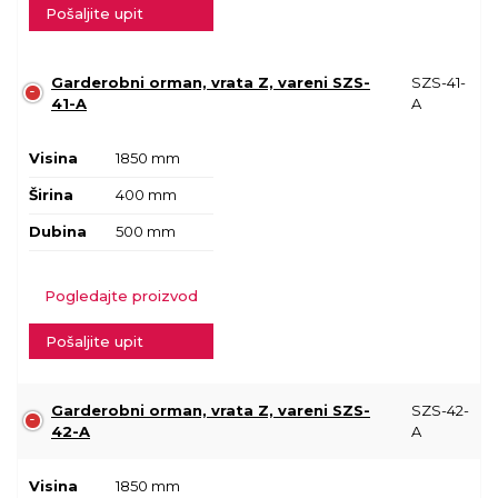
Pošaljite upit
Garderobni orman, vrata Z, vareni SZS-
SZS-41-
41-A
A
Visina
1850 mm
Širina
400 mm
Dubina
500 mm
Pogledajte proizvod
Pošaljite upit
Garderobni orman, vrata Z, vareni SZS-
SZS-42-
42-A
A
Visina
1850 mm