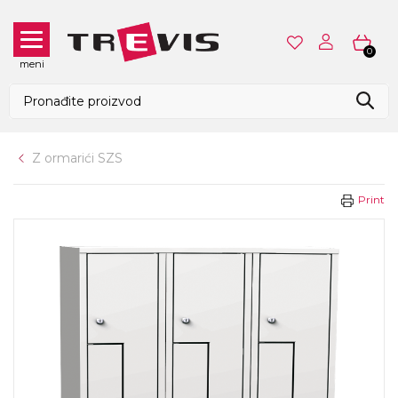
0
meni
Z ormarići SZS
Print