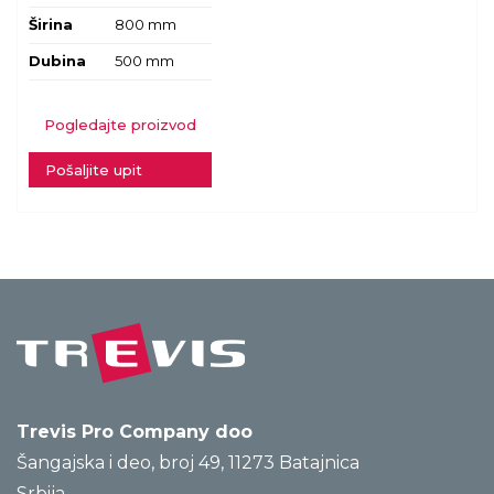
Širina
800 mm
Dubina
500 mm
Pogledajte proizvod
Pošaljite upit
Trevis Pro Company doo
Šangajska i deo, broj 49, 11273 Batajnica
Srbija