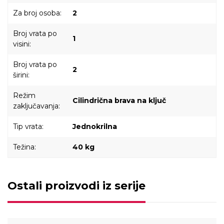
Za broj osoba:
2
Broj vrata po
1
visini:
Broj vrata po
2
širini:
Režim
Cilindrična brava na ključ
zaključavanja:
Tip vrata:
Jednokrilna
Težina:
40 kg
Ostali proizvodi iz serije