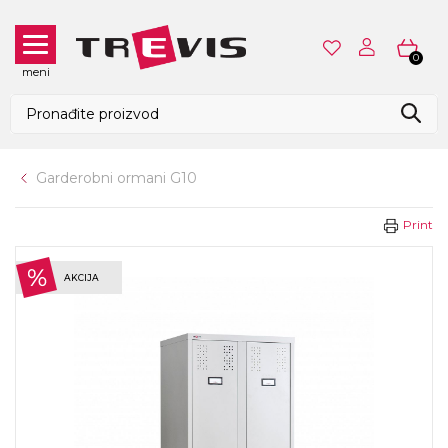
0
meni
Garderobni ormani G10
Print
AKCIJA