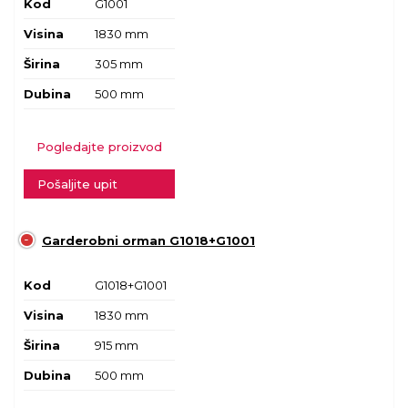
Kod
G1001
Visina
1830 mm
Širina
305 mm
Dubina
500 mm
Pogledajte proizvod
Pošaljite upit
Garderobni orman G1018+G1001
Kod
G1018+G1001
Visina
1830 mm
Širina
915 mm
Dubina
500 mm