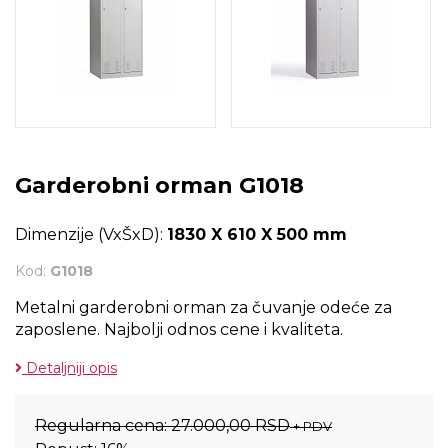
Garderobni orman G1018
Dimenzije (VxŠxD):
1830 X 610 X 500 mm
Kod:
G1018
Metalni garderobni orman za čuvanje odeće za
zaposlene. Najbolji odnos cene i kvaliteta.
Detaljniji opis
Regularna cena:
27.000,00 RSD
+ PDV