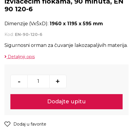
izvlačećim fiokama, 90 minuta, EN
90 120-6
Dimenzije (VxŠxD):
1960 x 1195 x 595 mm
Kod:
EN-90-120-6
Sigurnosni orman za čuvanje lakozapaljivih materija.
Detaljniji opis
-
+
Dodajte upitu
Dodaj u favorite