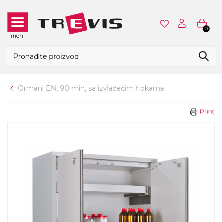
0
meni
Ormani EN, 90 min, sa izvlačećim fiokama
Print