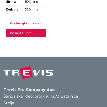
Širina
1100 mm
Dubina
500 mm
Pogledajte proizvod
Pošaljite upit
Trevis Pro Company doo
Šangajska i deo, broj 49, 11273 Batajnica
Srbija