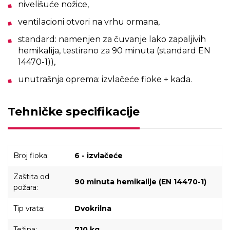
nivelišuće nožice,
ventilacioni otvori na vrhu ormana,
standard: namenjen za čuvanje lako zapaljivih
hemikalija, testirano za 90 minuta (standard EN
14470-1)),
unutrašnja oprema: izvlačeće fioke + kada.
Tehničke specifikacije
Broj fioka:
6 - izvlačeće
Zaštita od
90 minuta hemikalije (EN 14470-1)
požara:
Tip vrata:
Dvokrilna
Težina:
710 kg