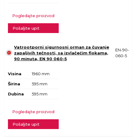
Pogledajte proizvod
Pošaljite upit
Vatrootporni sigurnosni orman za čuvanje
EN-90-
zapaljivih tečnosti, sa izvlačećim fiokama,
060-5
90 minuta, EN 90 060-5
Visina
1960 mm
Širina
595 mm
Dubina
595 mm
Pogledajte proizvod
Pošaljite upit