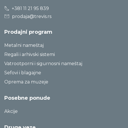
+381 11 21 95 839
prodaja@trevis.rs
Prodajni program
Metalni nameštaj
Regali i arhivski sistemi
Vatrootporni i sigurnosni nameštaj
Sefovi i blagajne
Oprema za muzeje
Posebne ponude
Akcije
Druge veze