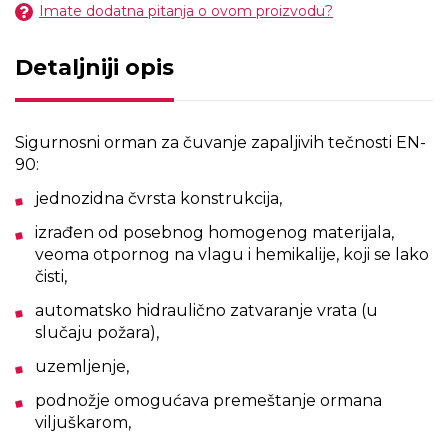
Imate dodatna pitanja o ovom proizvodu?
Detaljniji opis
Sigurnosni orman za čuvanje zapaljivih tečnosti EN-
90:
jednozidna čvrsta konstrukcija,
izrađen od posebnog homogenog materijala,
veoma otpornog na vlagu i hemikalije, koji se lako
čisti,
automatsko hidraulično zatvaranje vrata (u
slučaju požara),
uzemljenje,
podnožje omogućava premeštanje ormana
viljuškarom,