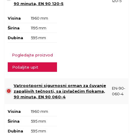
120-5
90 minuta, EN 90 120-5
Visina
1960 mm
Širina
1195 mm
Dubina
595 mm
Pogledajte proizvod
Pošaljite upit
Vatrootporni sigurnosni orman za čuvanje
EN-90-
zapaljivih tečnosti, sa izvlačećim fiokama,
060-4
90 minuta, EN 90 060-4
Visina
1960 mm
Širina
595 mm
Dubina
595 mm