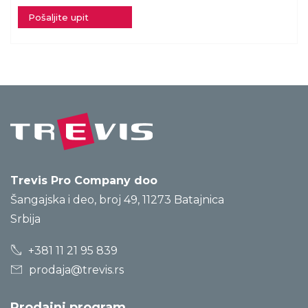
Pošaljite upit
Trevis Pro Company doo
Šangajska i deo, broj 49, 11273 Batajnica
Srbija
+381 11 21 95 839
prodaja@trevis.rs
Prodajni program