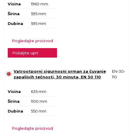
Visina
1960 mm
Širina
595 mm
Dubina
595 mm
Pogledajte proizvod
Pošaljite upit
Vatrootporni sigurnosni orman za čuvanje
EN-30-
zapaljivih tečnosti, 30 minuta, EN 30 110
110
Visina
635 mm
Širina
1100 mm
Dubina
550 mm
Pogledajte proizvod