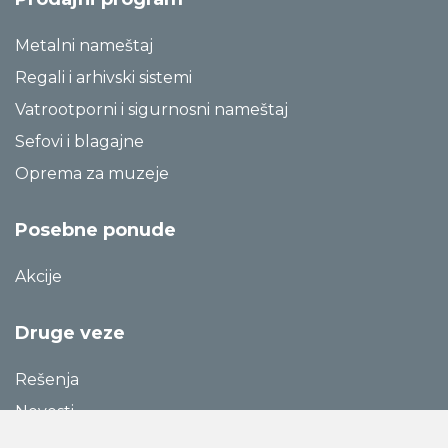
Metalni nameštaj
Regali i arhivski sistemi
Vatrootporni i sigurnosni nameštaj
Sefovi i blagajne
Oprema za muzeje
Posebne ponude
Akcije
Druge veze
Rešenja
Novosti
Katalozi