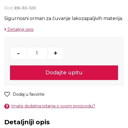
Kod:
EN-30-120
Sigurnosni orman za čuvanje lakozapaljivih materija.
Detaljniji opis
-
+
Dodajte upitu
Dodaj u favorite
Imate dodatna pitanja o ovom proizvodu?
Detaljniji opis