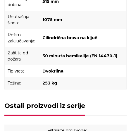
515 mm
dubina:
Unutrašnja
1075 mm
širina:
Režim
Cilindrična brava na ključ
zaključavanja:
Zaštita od
30 minuta hemikalije (EN 14470-1)
požara:
Tip vrata:
Dvokrilna
Težina:
253 kg
Ostali proizvodi iz serije
Filtrirajte proizvode: