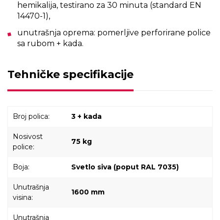
hemikalija, testirano za 30 minuta (standard EN
14470-1),
unutrašnja oprema: pomerljive perforirane police
sa rubom + kada.
Tehničke specifikacije
Broj polica:
3 + kada
Nosivost
75 kg
police:
Boja:
Svetlo siva (poput RAL 7035)
Unutrašnja
1600 mm
visina:
Unutrašnja