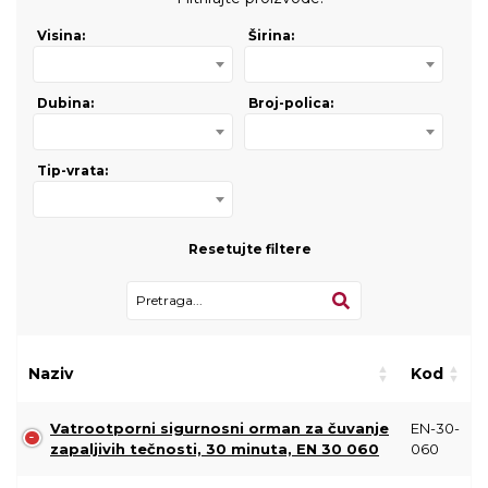
Visina:
Širina:
Dubina:
Broj-polica:
Tip-vrata:
Resetujte filtere
Naziv
Kod
Vatrootporni sigurnosni orman za čuvanje
EN-30-
zapaljivih tečnosti, 30 minuta, EN 30 060
060