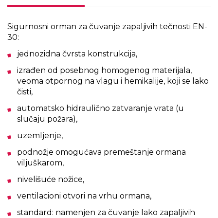
Sigurnosni orman za čuvanje zapaljivih tečnosti EN-
30:
jednozidna čvrsta konstrukcija,
izrađen od posebnog homogenog materijala,
veoma otpornog na vlagu i hemikalije, koji se lako
čisti,
automatsko hidraulično zatvaranje vrata (u
slučaju požara),
uzemljenje,
podnožje omogućava premeštanje ormana
viljuškarom,
nivelišuće nožice,
ventilacioni otvori na vrhu ormana,
standard: namenjen za čuvanje lako zapaljivih