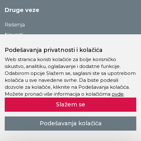
Druge veze
Rešenja
Novosti
Katalozi
Podešavanja privatnosti i kolačića
Reference
Web stranica koristi kolačiće za bolje korisničko
O preduzeću
iskustvo, analitiku, oglašavanje i dodatne funkcije.
Odabirom opcije Slažem se, saglasni ste sa upotrebom
Kontakt
kolačića u sve navedene svrhe. Da biste podesili
Pravila o privatnosti
dozvole za kolačiće, kliknite na Podešavanja kolačića.
Možete pronaći više informacija o kolačićima
ovde
.
Kolačići
Slažem se
Autorsko pravo © 2021 - 2026 Trevis Pro Company doo. Sva
Podešavanja kolačića
prava zadržana.
kreiranje veb sajtova