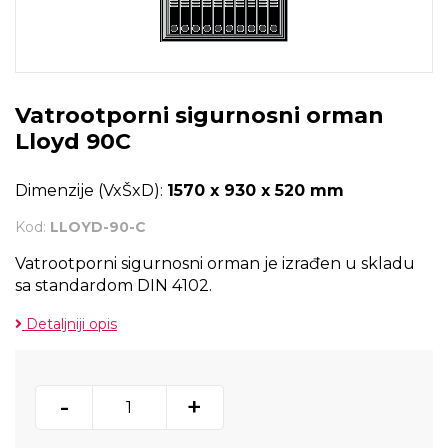
Vatrootporni sigurnosni orman
Lloyd 90C
Dimenzije (VxŠxD):
1570 x 930 x 520 mm
Kod:
LLOYD-90-C
Vatrootporni sigurnosni orman je izrađen u skladu
sa standardom DIN 4102.
Detaljniji opis
-
+