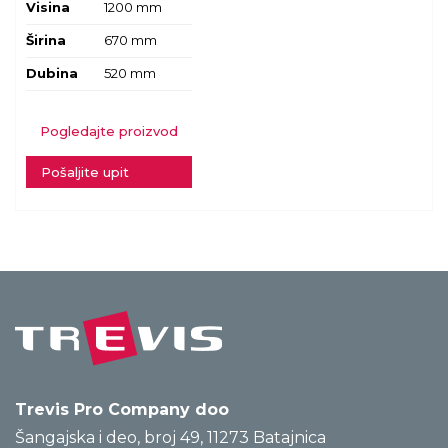
Visina
1200 mm
Širina
670 mm
Dubina
520 mm
Pogledajte proizvod
Pošaljite upit
Trevis Pro Company doo
Šangajska i deo, broj 49, 11273 Batajnica