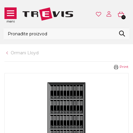
0
meni
Ormani Lloyd
Print