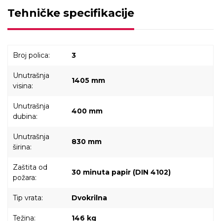
Tehničke specifikacije
Broj polica:
3
Unutrašnja
1405 mm
visina:
Unutrašnja
400 mm
dubina:
Unutrašnja
830 mm
širina:
Zaštita od
30 minuta papir (DIN 4102)
požara:
Tip vrata:
Dvokrilna
Težina:
146 kg