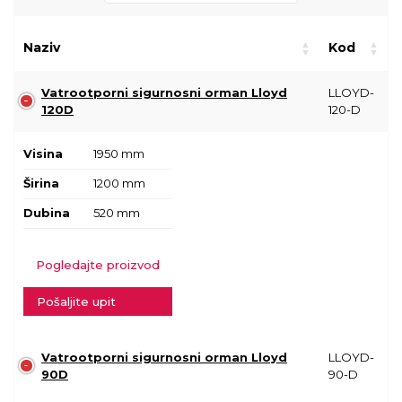
Naziv
Kod
Vatrootporni sigurnosni orman Lloyd
LLOYD-
120D
120-D
Visina
1950 mm
Širina
1200 mm
Dubina
520 mm
Pogledajte proizvod
Pošaljite upit
Vatrootporni sigurnosni orman Lloyd
LLOYD-
90D
90-D