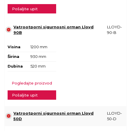
Pošaljite upit
Vatrootporni sigurnosni orman Lloyd
LLOYD-
90B
90-B
Visina
1200 mm
Širina
930 mm
Dubina
520 mm
Pogledajte proizvod
Pošaljite upit
Vatrootporni sigurnosni orman Lloyd
LLOYD-
50D
50-D