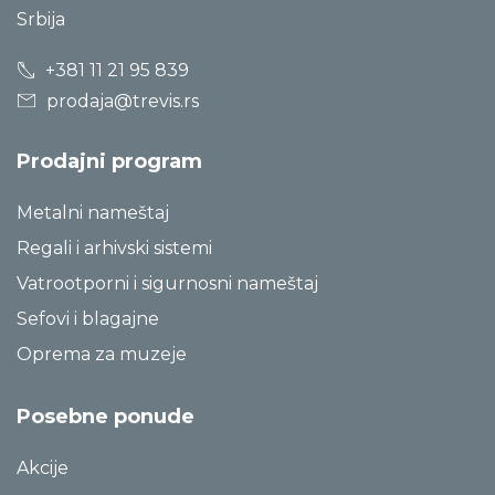
Srbija
+381 11 21 95 839
prodaja@trevis.rs
Prodajni program
Metalni nameštaj
Regali i arhivski sistemi
Vatrootporni i sigurnosni nameštaj
Sefovi i blagajne
Oprema za muzeje
Posebne ponude
Akcije