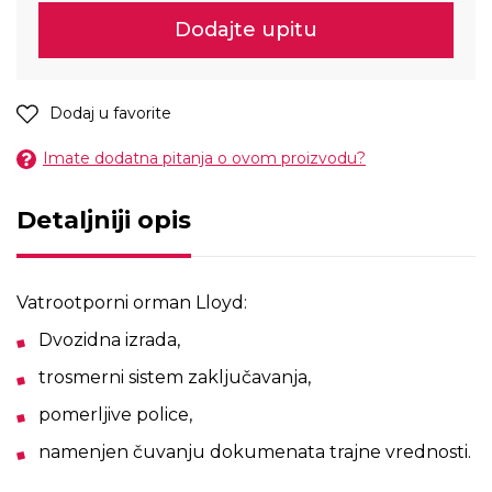
Dodajte upitu
Dodaj u favorite
Imate dodatna pitanja o ovom proizvodu?
Detaljniji opis
Vatrootporni orman Lloyd:
Dvozidna izrada,
trosmerni sistem zaključavanja,
pomerljive police,
namenjen čuvanju dokumenata trajne vrednosti.