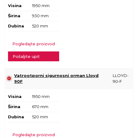
Visina
1950 mm
Širina
930 mm
Dubina
520 mm
Pogledajte proizvod
Pošaljite upit
Vatrootporni sigurnosni orman Lloyd
LLOYD-
90F
90-F
Visina
1950 mm
Širina
670 mm
Dubina
520 mm
Pogledajte proizvod