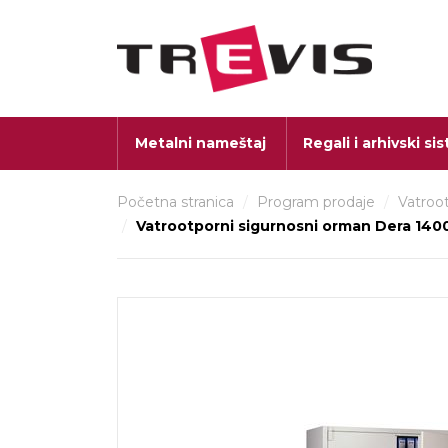
Metalni nameštaj
Regali i arhivski si
Početna stranica
/
Program prodaje
/
Vatroot
/
Vatrootporni sigurnosni orman Dera 140