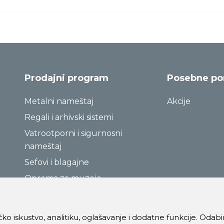
Prodajni program
Posebne p
Metalni nameštaj
Akcije
Regali i arhivski sistemi
Vatrootporni i sigurnosni
nameštaj
Sefovi i blagajne
Oprema za muzeje
ničko iskustvo, analitiku, oglašavanje i dodatne funkcije. Oda