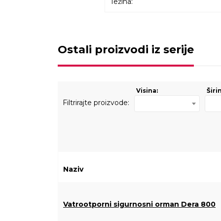
Težina:
Ostali proizvodi iz serije
Visina:
Širi
Filtrirajte proizvode:
Naziv
Vatrootporni sigurnosni orman Dera 800