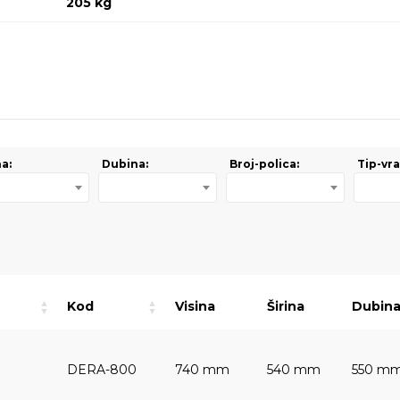
205 kg
na:
Dubina:
Broj-polica:
Tip-vra
Kod
Visina
Širina
Dubin
DERA-800
740 mm
540 mm
550 m