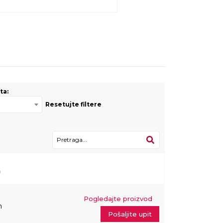
ta:
Resetujte filtere
a
Pogledajte proizvod
m
Pošaljite upit