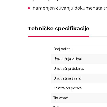
namenjen čuvanju dokumenata tra
Tehničke specifikacije
Broj polica:
Unutrašnja visina:
Unutrašnja dubina:
Unutrašnja širina:
Zaštita od požara:
Tip vrata: