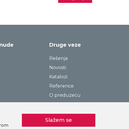
onude
Druge veze
Rešenja
Novosti
Katalozi
Reference
O preduzeću
Kontakt
Pravila o privatnosti
Slažem se
Kolačići
birom