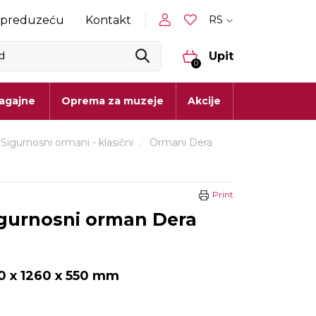
RS
 preduzeću
Kontakt
Upit
0
lagajne
Oprema za muzeje
Akcije
Sigurnosni ormani - klasični
/
Ormani Dera
Print
igurnosni orman Dera
0 x 1260 x 550 mm