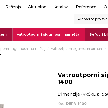
Rešenja
Aktualno
Katalozi
Reference
O
stemi
Vatrootporni i sigurnosni nameštaj
Sefovi i b
porni i sigurnosni nameštaj
/
Vatrootporni sigurnosni ormani
/
0
Vatrootporni s
1400
Dimenzije (VxŠxD):
195
Kod:
DERA-1400