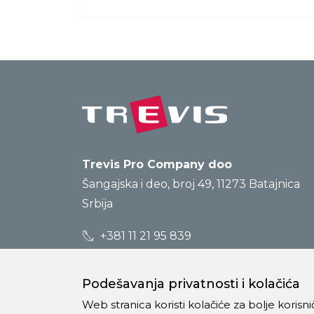
Trevis Pro Company doo
Šangajska i deo, broj 49, 11273 Batajnica
Srbija
+381 11 21 95 839
prodaja@trevis.rs
Podešavanja privatnosti i kolačića
Web stranica koristi kolačiće za bolje koris