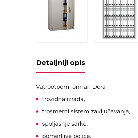
Detaljniji opis
Vatrootporni orman Dera:
trozidna izrada,
trosmerni sistem zaključavanja,
spoljašnje šarke,
pomerljive police,