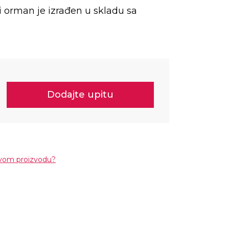
i orman je izrađen u skladu sa
Dodajte upitu
ovom proizvodu?