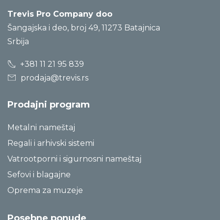
Trevis Pro Company doo
Šangajska i deo, broj 49, 11273 Batajnica
Srbija
+381 11 21 95 839
prodaja@trevis.rs
Prodajni program
Metalni nameštaj
Regali i arhivski sistemi
Vatrootporni i sigurnosni nameštaj
Sefovi i blagajne
Oprema za muzeje
Posebne ponude