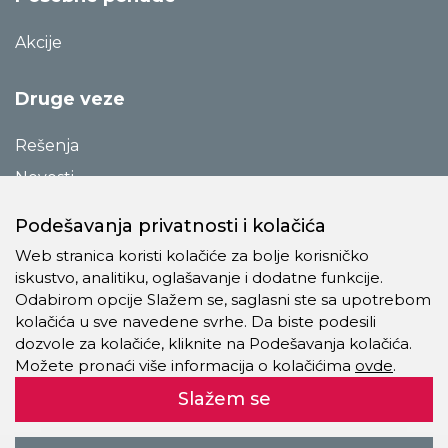
Akcije
Druge veze
Rešenja
Novosti
Katalozi
Podešavanja privatnosti i kolačića
Reference
Web stranica koristi kolačiće za bolje korisničko
O preduzeću
iskustvo, analitiku, oglašavanje i dodatne funkcije.
Odabirom opcije Slažem se, saglasni ste sa upotrebom
Kontakt
kolačića u sve navedene svrhe. Da biste podesili
Pravila o privatnosti
dozvole za kolačiće, kliknite na Podešavanja kolačića.
Možete pronaći više informacija o kolačićima
ovde
.
Kolačići
Slažem se