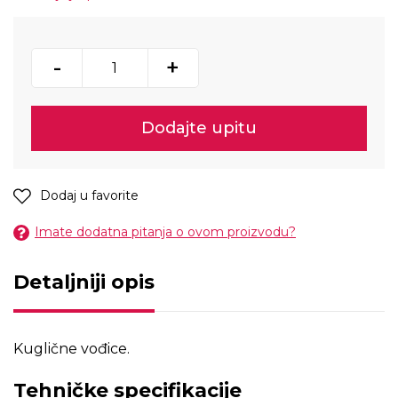
-
+
Dodajte upitu
Dodaj u favorite
Imate dodatna pitanja o ovom proizvodu?
Detaljniji opis
Kuglične vođice.
Tehničke specifikacije