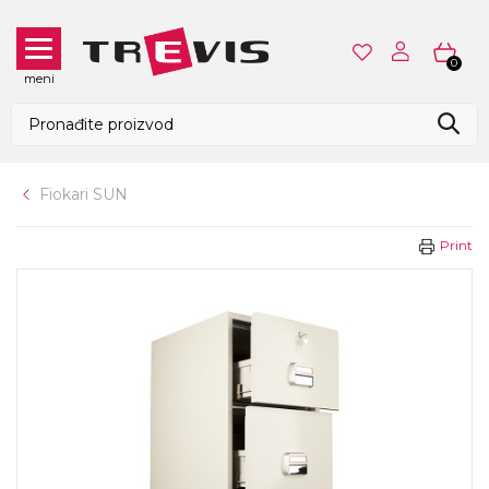
0
meni
Fiokari SUN
Print