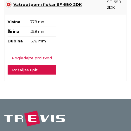
SF-680-
Vatrootporni fiokar SF 680 2DK
2DK
Visina
778 mm
Širina
528 mm
Dubina
678 mm
Pogledajte proizvod
Pošaljite upit