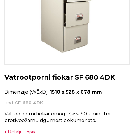
Vatrootporni fiokar SF 680 4DK
Dimenzije (VxŠxD):
1510 x 528 x 678 mm
Kod:
SF-680-4DK
Vatrootporni fiokar omogućava 90 - minutnu
protivpožarnu sigurnost dokumenata.
Detaljniji opis