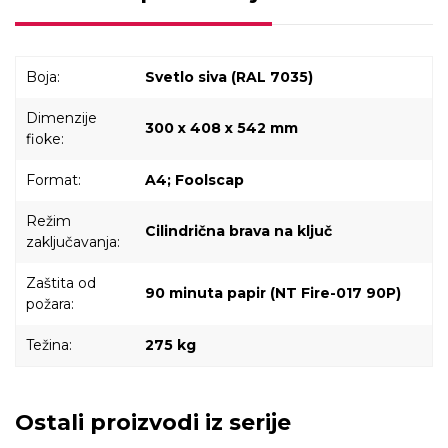
Boja:
Svetlo siva (RAL 7035)
Dimenzije
300 x 408 x 542 mm
fioke:
Format:
A4; Foolscap
Režim
Cilindrična brava na ključ
zaključavanja:
Zaštita od
90 minuta papir (NT Fire-017 90P)
požara:
Težina:
275 kg
Ostali proizvodi iz serije