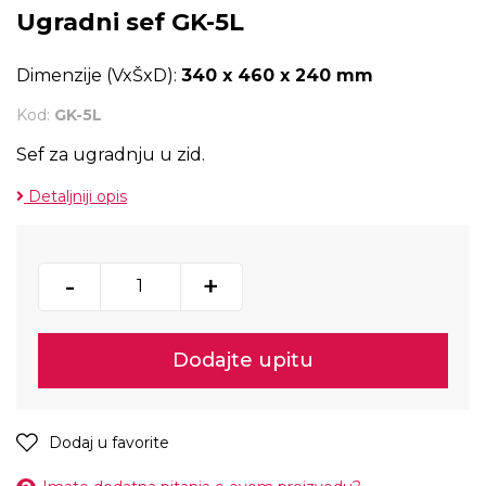
Ugradni sef GK-5L
Dimenzije (VxŠxD):
340 x 460 x 240 mm
Kod:
GK-5L
Sef za ugradnju u zid.
Detaljniji opis
-
+
Dodajte upitu
Dodaj u favorite