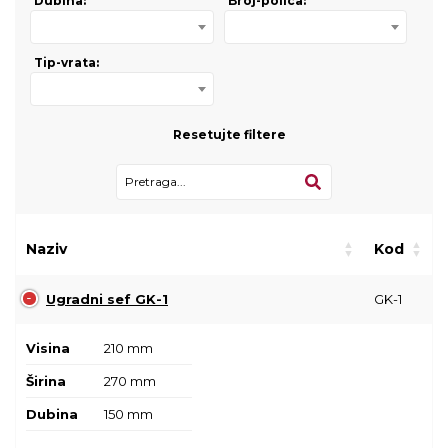
Dubina:
Broj-polica:
Tip-vrata:
Resetujte filtere
Naziv
Kod
Ugradni sef GK-1
GK-1
Visina
210 mm
Širina
270 mm
Dubina
150 mm