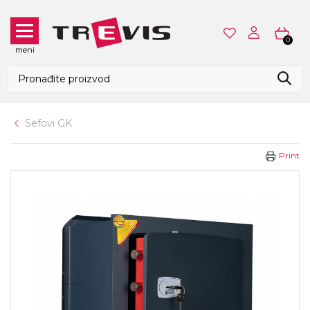
0
meni
Sefovi GK
Print