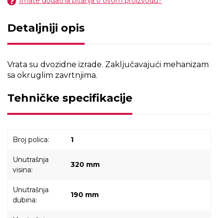
Imate dodatna pitanja o ovom proizvodu?
Detaljniji opis
Vrata su dvozidne izrade. Zaključavajući mehanizam
sa okruglim zavrtnjima.
Tehničke specifikacije
Broj polica:
1
Unutrašnja
320 mm
visina:
Unutrašnja
190 mm
dubina: