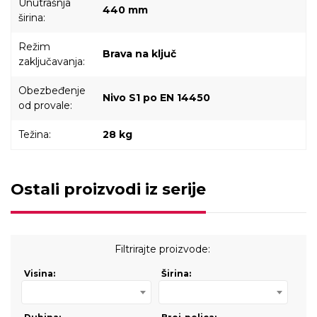
Unutrašnja
440 mm
širina:
Režim
Brava na ključ
zaključavanja:
Obezbeđenje
Nivo S1 po EN 14450
od provale:
Težina:
28 kg
Ostali proizvodi iz serije
Filtrirajte proizvode:
Visina:
Širina: