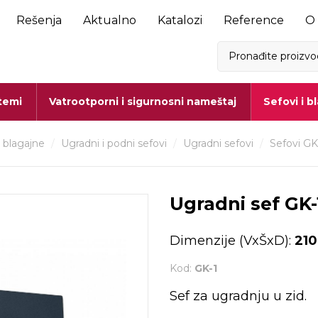
Rešenja
Aktualno
Katalozi
Reference
O
stemi
Vatrootporni i sigurnosni nameštaj
Sefovi i b
i blagajne
/
Ugradni i podni sefovi
/
Ugradni sefovi
/
Sefovi GK
Ugradni sef GK-
Dimenzije (VxŠxD):
210
Kod:
GK-1
Sef za ugradnju u zid.