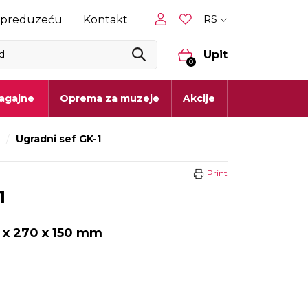
RS
 preduzeću
Kontakt
Upit
0
lagajne
Oprema za muzeje
Akcije
/
Ugradni sef GK-1
Print
1
 x 270 x 150 mm