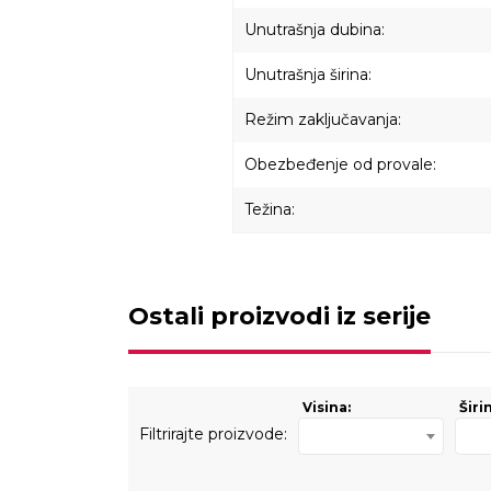
Unutrašnja dubina:
Unutrašnja širina:
Režim zaključavanja:
Obezbeđenje od provale:
Težina:
Ostali proizvodi iz serije
Visina:
Širi
Filtrirajte proizvode: