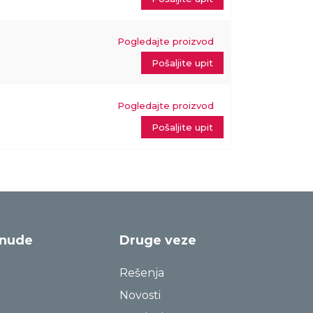
Pogledajte proizvod
Pošaljite upit
Pogledajte proizvod
Pošaljite upit
onude
Druge veze
Rešenja
Novosti