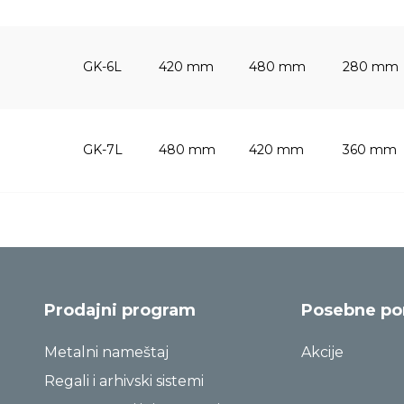
GK-6L
420 mm
480 mm
280 mm
GK-7L
480 mm
420 mm
360 mm
Prodajni program
Posebne p
Metalni nameštaj
Akcije
Regali i arhivski sistemi