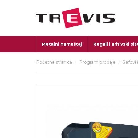
Metalni nameštaj
Regali i arhivski si
Početna stranica
/
Program prodaje
/
Sefovi 