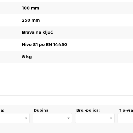
100 mm
250 mm
Brava na ključ
Nivo S1 po EN 14450
8 kg
na:
Dubina:
Broj-polica:
Tip-vra