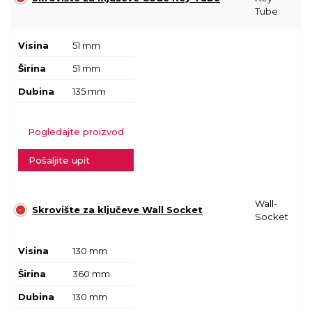
Tube
Visina
51 mm
Širina
51 mm
Dubina
135 mm
Pogledajte proizvod
Pošaljite upit
Wall-
Skrovište za ključeve Wall Socket
Socket
Visina
130 mm
Širina
360 mm
Dubina
130 mm