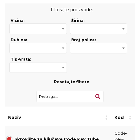
Filtrirajte proizvode:
Visina:
Širina:
Dubina:
Broj-polica:
Tip-vrata:
Resetujte filtere
Naziv
Kod
Code-
Skrovište za ključeve Code Key Tube
Key-