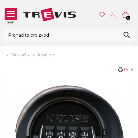
0
meni
Skrovišta za ključeve
Print