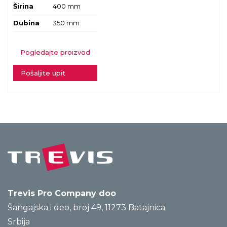
Širina
400 mm
Dubina
350 mm
Pogledajte proizvod
Pošaljite upit
Trevis Pro Company doo
Šangajska i deo, broj 49, 11273 Batajnica
Srbija