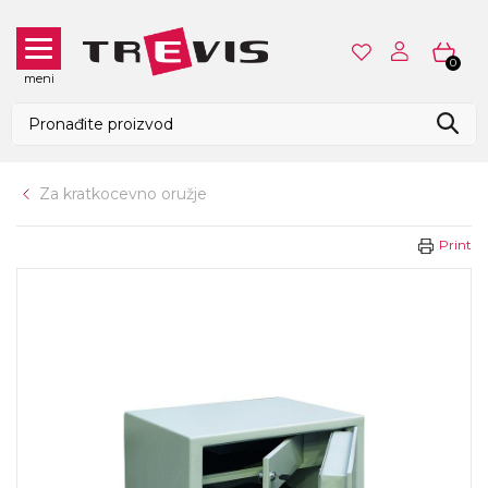
0
meni
Za kratkocevno oružje
Print