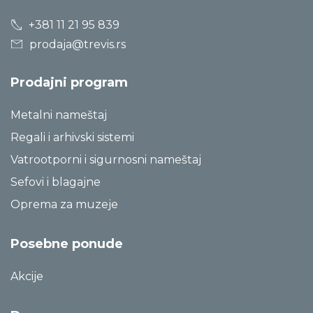
+381 11 21 95 839
prodaja@trevis.rs
Prodajni program
Metalni nameštaj
Regali i arhivski sistemi
Vatrootporni i sigurnosni nameštaj
Sefovi i blagajne
Oprema za muzeje
Posebne ponude
Akcije