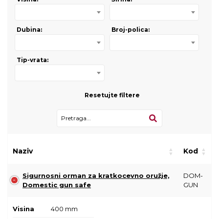
Dubina:
Broj-polica:
Tip-vrata:
Resetujte filtere
Naziv
Kod
Sigurnosni orman za kratkocevno oružje,
DOM-
Domestic gun safe
GUN
Visina
400 mm