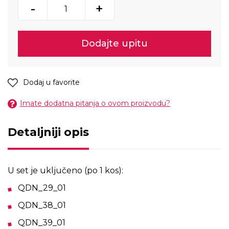
-
+
Dodajte upitu
Dodaj u favorite
Imate dodatna pitanja o ovom proizvodu?
Detaljniji opis
U set je uključeno (po 1 kos):
QDN_29_01
QDN_38_01
QDN_39_01