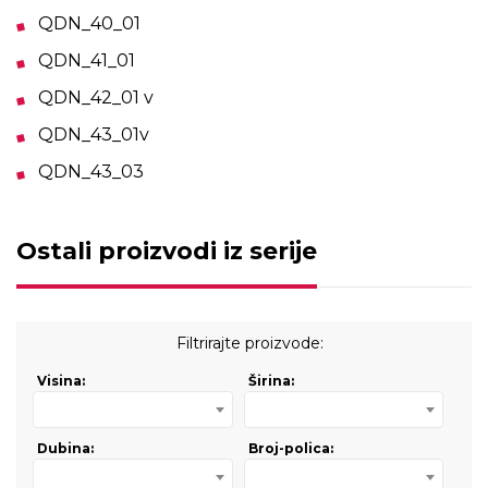
QDN_40_01
QDN_41_01
QDN_42_01 v
QDN_43_01v
QDN_43_03
Ostali proizvodi iz serije
Filtrirajte proizvode:
Visina:
Širina:
Dubina:
Broj-polica: