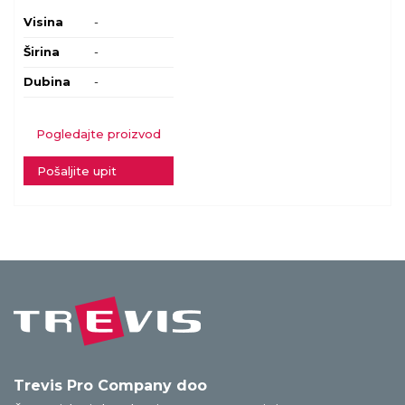
Visina
-
Širina
-
Dubina
-
Pogledajte proizvod
Pošaljite upit
Trevis Pro Company doo