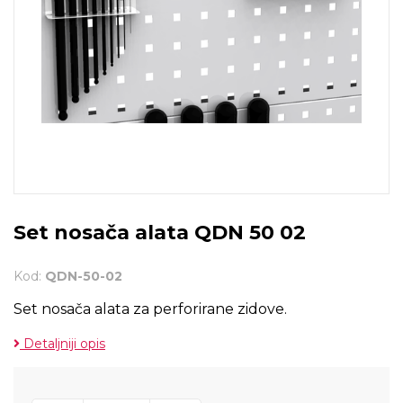
Set nosača alata QDN 50 02
Kod:
QDN-50-02
Set nosača alata za perforirane zidove.
Detaljniji opis