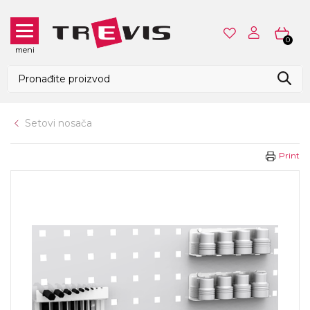
0
meni
Setovi nosača
Print