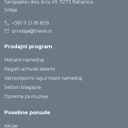
Šangajska i deo, broj 49, 11273 Batajnica
Srbija
+381 11 21 95 839
prodaja@trevis.rs
Prodajni program
Metalni nameštaj
Regali i arhivski sistemi
Vatrootporni i sigurnosni nameštaj
Sefovi i blagajne
Oprema za muzeje
Posebne ponude
Akcije