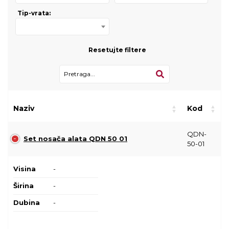
Tip-vrata:
Resetujte filtere
Naziv
Kod
QDN-
Set nosača alata QDN 50 01
50-01
Visina
-
Širina
-
Dubina
-