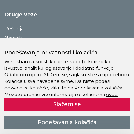
Druge veze
Rešenja
Novosti
Katalozi
Podešavanja privatnosti i kolačića
Reference
Web stranica koristi kolačiće za bolje korisničko
O preduzeću
iskustvo, analitiku, oglašavanje i dodatne funkcije.
Odabirom opcije Slažem se, saglasni ste sa upotrebom
Kontakt
kolačića u sve navedene svrhe. Da biste podesili
Pravila o privatnosti
dozvole za kolačiće, kliknite na Podešavanja kolačića.
Možete pronaći više informacija o kolačićima
ovde
.
Kolačići
Slažem se
Autorsko pravo © 2021 - 2026 Trevis Pro Company doo. Sva
Podešavanja kolačića
prava zadržana.
kreiranje veb sajtova