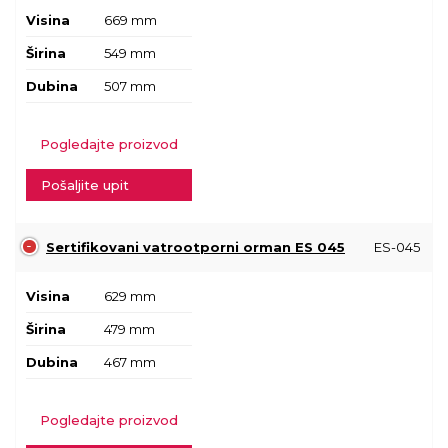
Visina
669 mm
Širina
549 mm
Dubina
507 mm
Pogledajte proizvod
Pošaljite upit
Sertifikovani vatrootporni orman ES 045
ES-045
Visina
629 mm
Širina
479 mm
Dubina
467 mm
Pogledajte proizvod