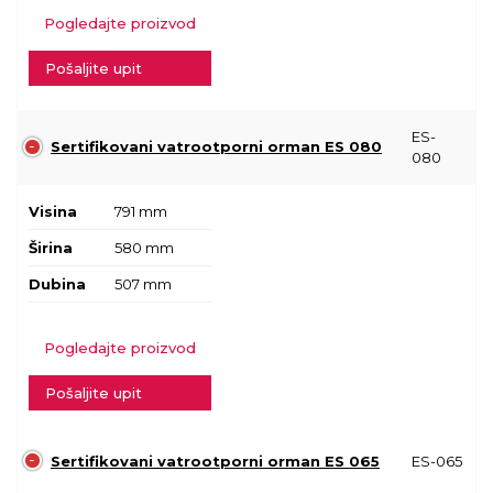
Pogledajte proizvod
Pošaljite upit
ES-
Sertifikovani vatrootporni orman ES 080
080
Visina
791 mm
Širina
580 mm
Dubina
507 mm
Pogledajte proizvod
Pošaljite upit
Sertifikovani vatrootporni orman ES 065
ES-065