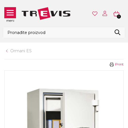
0
meni
Ormani ES
Print