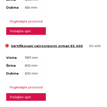
Dubina
654 mm
Pogledajte proizvod
Pošaljite upit
Sertifikovani vatrootporni orman ES 400
ES-400
Visina
1597 mm
Širina
832 mm
Dubina
630 mm
Pogledajte proizvod
Pošaljite upit