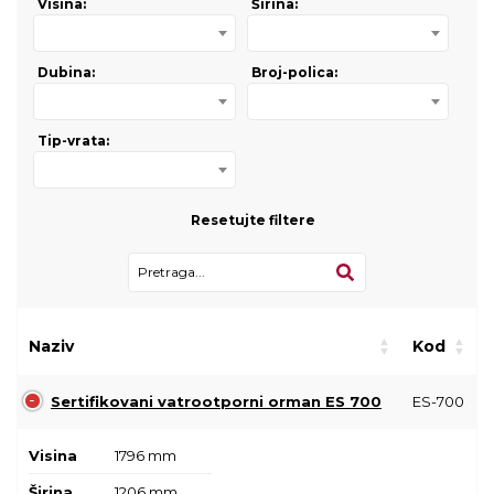
Visina:
Širina:
Dubina:
Broj-polica:
Tip-vrata:
Resetujte filtere
Naziv
Kod
Sertifikovani vatrootporni orman ES 700
ES-700
Visina
1796 mm
Širina
1206 mm