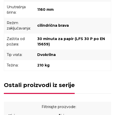
Unutrašnja
1160 mm
širina:
Režim
cilindrična brava
zaključavanja:
Zaštita od
30 minuta za papir (LFS 30 P po EN
požara:
15659)
Tip vrata:
Dvokrilna
Težina:
210 kg
Ostali proizvodi iz serije
Filtrirajte proizvode: