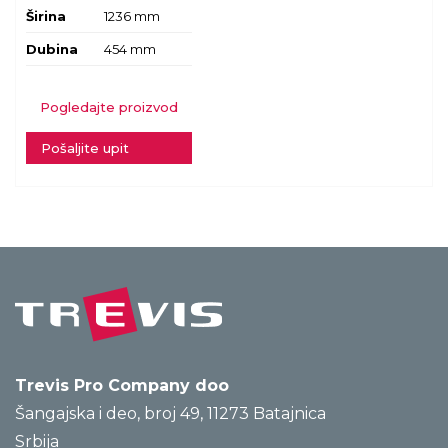
Širina
1236 mm
Dubina
454 mm
Pogledajte proizvod
Pošaljite upit
Trevis Pro Company doo
Šangajska i deo, broj 49, 11273 Batajnica
Srbija