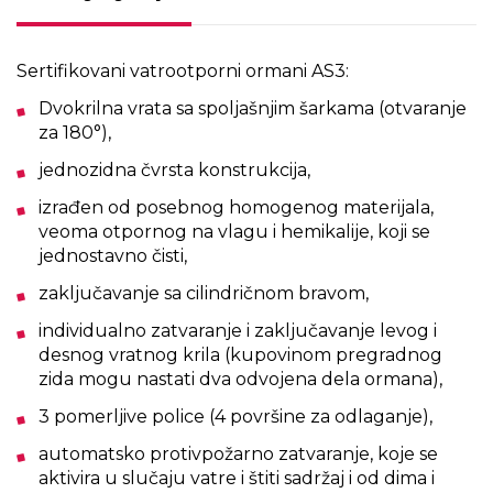
Sertifikovani vatrootporni ormani AS3:
Dvokrilna vrata sa spoljašnjim šarkama (otvaranje
za 180°),
jednozidna čvrsta konstrukcija,
izrađen od posebnog homogenog materijala,
veoma otpornog na vlagu i hemikalije, koji se
jednostavno čisti,
zaključavanje sa cilindričnom bravom,
individualno zatvaranje i zaključavanje levog i
desnog vratnog krila (kupovinom pregradnog
zida mogu nastati dva odvojena dela ormana),
3 pomerljive police (4 površine za odlaganje),
automatsko protivpožarno zatvaranje, koje se
aktivira u slučaju vatre i štiti sadržaj i od dima i