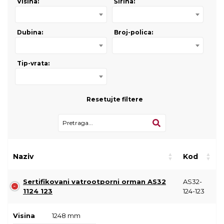
Visina:
Širina:
Dubina:
Broj-polica:
Tip-vrata:
Resetujte filtere
Naziv
Kod
Sertifikovani vatrootporni orman AS32
AS32-
1124 123
124-123
Visina
1248 mm