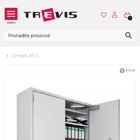
0
meni
Ormani AS 3
Print