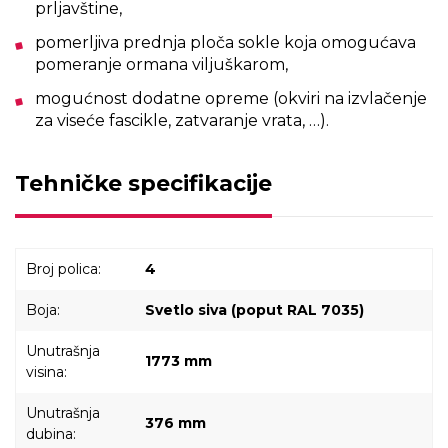
prljavštine,
pomerljiva prednja ploča sokle koja omogućava
pomeranje ormana viljuškarom,
mogućnost dodatne opreme (okviri na izvlačenje
za viseće fascikle, zatvaranje vrata, …).
Tehničke specifikacije
Broj polica:
4
Boja:
Svetlo siva (poput RAL 7035)
Unutrašnja
1773 mm
visina:
Unutrašnja
376 mm
dubina: