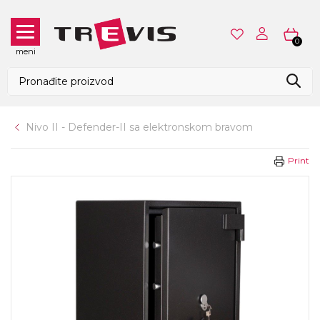
0
meni
Nivo II - Defender-II sa elektronskom bravom
Print