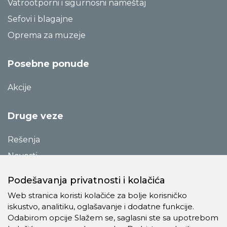
Vatrootporni i sigurnosni nameštaj
Sefovi i blagajne
Oprema za muzeje
Posebne ponude
Akcije
Druge veze
Rešenja
Novosti
Katalozi
Podešavanja privatnosti i kolačića
Reference
Web stranica koristi kolačiće za bolje korisničko
O preduzeću
iskustvo, analitiku, oglašavanje i dodatne funkcije.
Odabirom opcije Slažem se, saglasni ste sa upotrebom
Kontakt