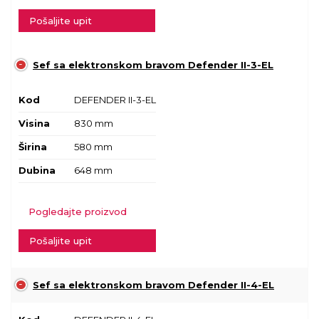
Pošaljite upit
Sef sa elektronskom bravom Defender II-3-EL
Kod
DEFENDER II-3-EL
Visina
830 mm
Širina
580 mm
Dubina
648 mm
Pogledajte proizvod
Pošaljite upit
Sef sa elektronskom bravom Defender II-4-EL