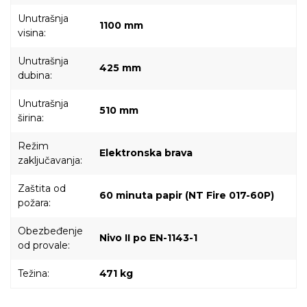
Unutrašnja
1100 mm
visina:
Unutrašnja
425 mm
dubina:
Unutrašnja
510 mm
širina:
Režim
Elektronska brava
zaključavanja:
Zaštita od
60 minuta papir (NT Fire 017-60P)
požara:
Obezbeđenje
Nivo II po EN-1143-1
od provale:
Težina:
471 kg