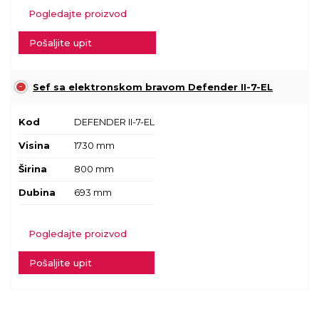
Pogledajte proizvod
Pošaljite upit
Sef sa elektronskom bravom Defender II-7-EL
Kod
DEFENDER II-7-EL
Visina
1730 mm
Širina
800 mm
Dubina
693 mm
Pogledajte proizvod
Pošaljite upit