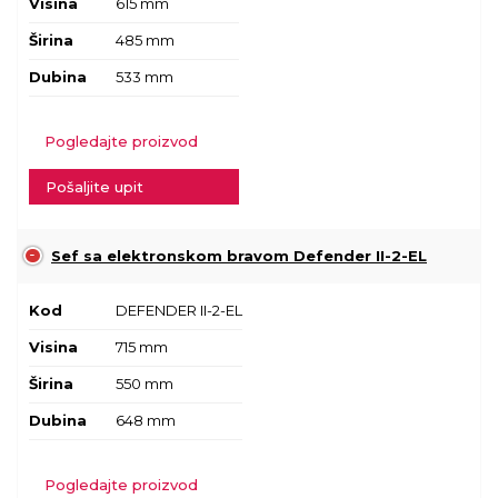
Visina
615 mm
Širina
485 mm
Dubina
533 mm
Pogledajte proizvod
Pošaljite upit
Sef sa elektronskom bravom Defender II-2-EL
Kod
DEFENDER II-2-EL
Visina
715 mm
Širina
550 mm
Dubina
648 mm
Pogledajte proizvod