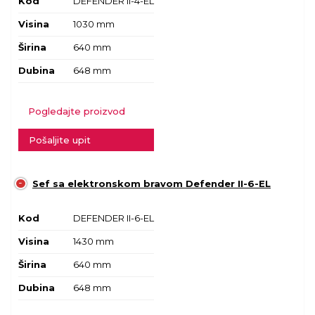
Kod
DEFENDER II-4-EL
Visina
1030 mm
Širina
640 mm
Dubina
648 mm
Pogledajte proizvod
Pošaljite upit
Sef sa elektronskom bravom Defender II-6-EL
Kod
DEFENDER II-6-EL
Visina
1430 mm
Širina
640 mm
Dubina
648 mm