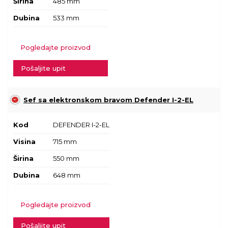
Širina
485 mm
Dubina
533 mm
Pogledajte proizvod
Pošaljite upit
Sef sa elektronskom bravom Defender I-2-EL
Kod
DEFENDER I-2-EL
Visina
715 mm
Širina
550 mm
Dubina
648 mm
Pogledajte proizvod
Pošaljite upit