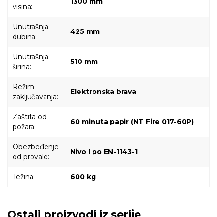
1300 mm
visina:
Unutrašnja
425 mm
dubina:
Unutrašnja
510 mm
širina:
Režim
Elektronska brava
zaključavanja:
Zaštita od
60 minuta papir (NT Fire 017-60P)
požara:
Obezbeđenje
Nivo I po EN-1143-1
od provale:
Težina:
600 kg
Ostali proizvodi iz serije