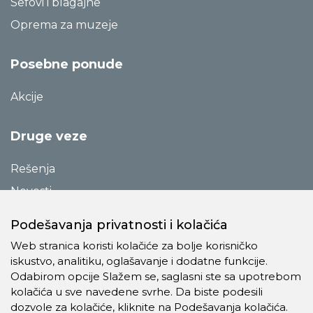
Sefovi i blagajne
Oprema za muzeje
Posebne ponude
Akcije
Druge veze
Rešenja
Novosti
Katalozi
Podešavanja privatnosti i kolačića
Reference
Web stranica koristi kolačiće za bolje korisničko
O preduzeću
iskustvo, analitiku, oglašavanje i dodatne funkcije.
Odabirom opcije Slažem se, saglasni ste sa upotrebom
Kontakt
kolačića u sve navedene svrhe. Da biste podesili
Pravila o privatnosti
dozvole za kolačiće, kliknite na Podešavanja kolačića.