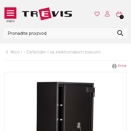
0
meni
Nivo I - Defender-I sa elektronskom bravom
Print