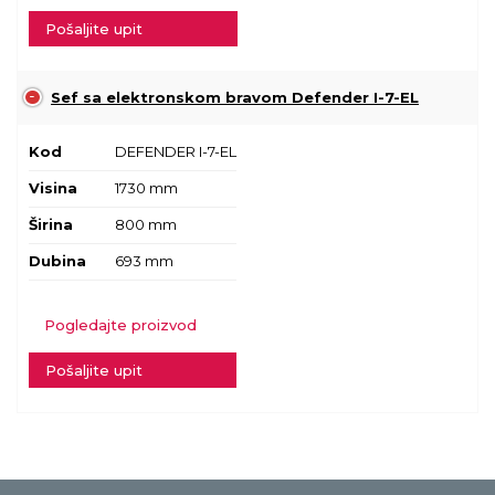
Pošaljite upit
Sef sa elektronskom bravom Defender I-7-EL
Kod
DEFENDER I-7-EL
Visina
1730 mm
Širina
800 mm
Dubina
693 mm
Pogledajte proizvod
Pošaljite upit