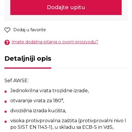
Dodajte upitu
Dodaj u favorite
Imate dodatna pitanja o ovom proizvodu?
Detaljniji opis
Sef AWSE:
Jednokrilna vrata trozidne izrade,
otvaranje vrata za 180°,
dvozidna izrada kućišta,
visoka protivprovalna zaštita (protivprovalni nivo I
po SIST EN 1143-1), u skladu sa ECB-S in VdS,