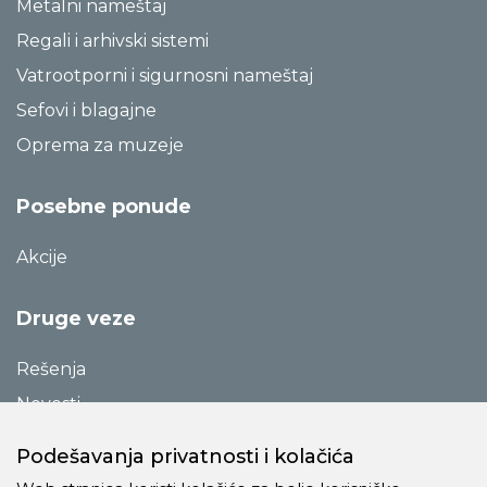
Metalni nameštaj
Regali i arhivski sistemi
Vatrootporni i sigurnosni nameštaj
Sefovi i blagajne
Oprema za muzeje
Posebne ponude
Akcije
Druge veze
Rešenja
Novosti
Katalozi
Podešavanja privatnosti i kolačića
Reference