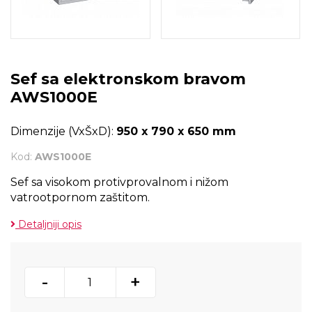
Sef sa elektronskom bravom
AWS1000E
Dimenzije (VxŠxD):
950 x 790 x 650 mm
Kod:
AWS1000E
Sef sa visokom protivprovalnom i nižom
vatrootpornom zaštitom.
Detaljniji opis
-
+