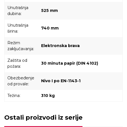
Unutrašnja
525 mm
dubina:
Unutrašnja
740 mm
širina:
Režim
Elektronska brava
zaključavanja:
Zaštita od
30 minuta papir (DIN 4102)
požara:
Obezbeđenje
Nivo I po EN-1143-1
od provale:
Težina:
310 kg
Ostali proizvodi iz serije