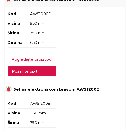
Kod
AWS1000E
Visina
950 mm
Širina
790 mm
Dubina
650 mm
Pogledajte proizvod
Pošaljite upit
Sef sa elektronskom bravom AWS1200E
Kod
AWS1200E
Visina
1130 mm
Širina
790 mm