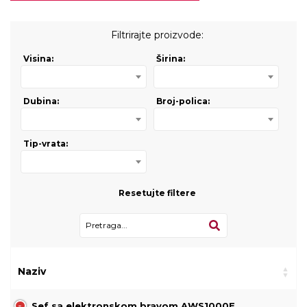
Filtrirajte proizvode:
Visina:
Širina:
Dubina:
Broj-polica:
Tip-vrata:
Resetujte filtere
Naziv
Sef sa elektronskom bravom AWS1000E