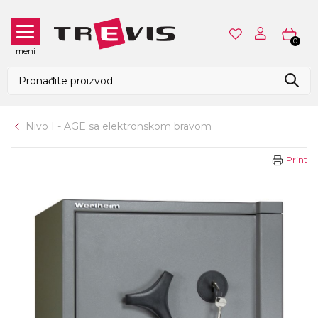
0
meni
Nivo I - AGE sa elektronskom bravom
Print