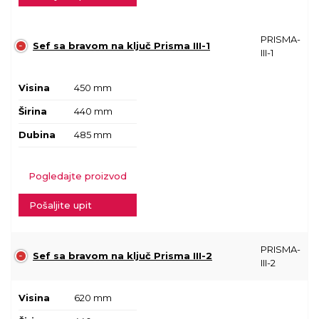
PRISMA-
Sef sa bravom na ključ Prisma III-1
III-1
Visina
450 mm
Širina
440 mm
Dubina
485 mm
Pogledajte proizvod
Pošaljite upit
PRISMA-
Sef sa bravom na ključ Prisma III-2
III-2
Visina
620 mm