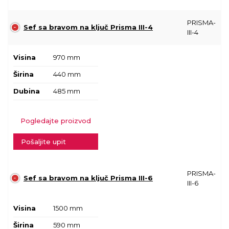
PRISMA-
Sef sa bravom na ključ Prisma III-4
III-4
Visina
970 mm
Širina
440 mm
Dubina
485 mm
Pogledajte proizvod
Pošaljite upit
PRISMA-
Sef sa bravom na ključ Prisma III-6
III-6
Visina
1500 mm
Širina
590 mm