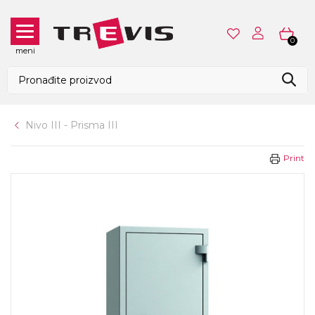
0
meni
Nivo III - Prisma III
Print