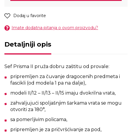
Dodaj u favorite
Imate dodatna pitanja o ovom proizvodu?
Detaljniji opis
Sef Prisma II pruža dobru zaštitu od provale:
pripremljen za čuvanje dragocenih predmeta i
fascikli (od modela 1 pa na dalje),
modeli II/12 – II/13 – II/15 imaju dvokrilna vrata,
zahvaljujući spoljašnjim šarkama vrata se mogu
otvoriti za 180°,
sa pomerljivim policama,
pripremljen je za pričvršćivanje za pod,