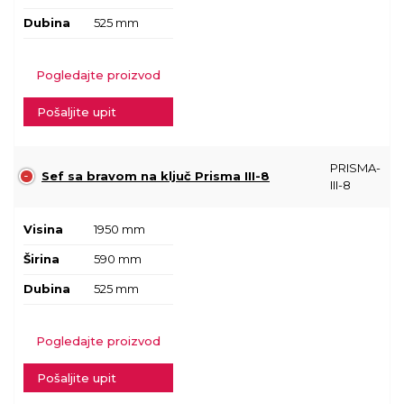
Dubina
525 mm
Pogledajte proizvod
Pošaljite upit
PRISMA-
Sef sa bravom na ključ Prisma III-8
III-8
Visina
1950 mm
Širina
590 mm
Dubina
525 mm
Pogledajte proizvod
Pošaljite upit