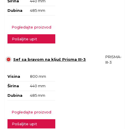
Širina
440 mm
Dubina
485 mm
Pogledajte proizvod
Pošaljite upit
PRISMA-
Sef sa bravom na ključ Prisma III-3
III-3
Visina
800 mm
Širina
440 mm
Dubina
485 mm
Pogledajte proizvod
Pošaljite upit