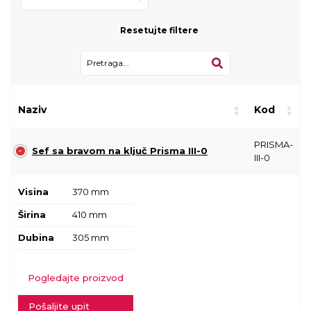
Resetujte filtere
Naziv
Kod
PRISMA-
Sef sa bravom na ključ Prisma III-0
III-0
Visina
370 mm
Širina
410 mm
Dubina
305 mm
Pogledajte proizvod
Pošaljite upit