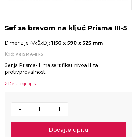
Sef sa bravom na ključ Prisma III-5
Dimenzije (VxŠxD):
1150 x 590 x 525 mm
Kod:
PRISMA-III-5
Serija Prisma-II ima sertifikat nivoa II za
protivprovalnost.
Detaljniji opis
-
+
Dodajte upitu