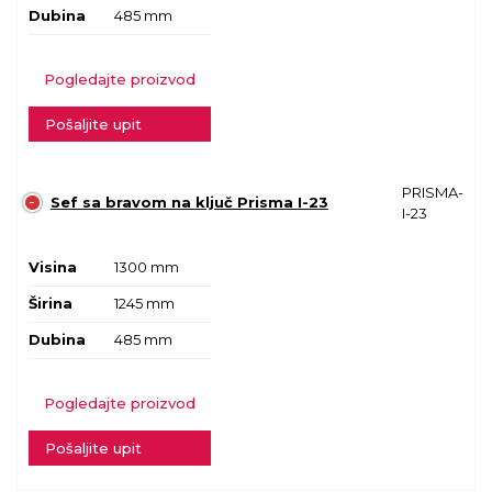
Dubina
485 mm
Pogledajte proizvod
Pošaljite upit
PRISMA-
Sef sa bravom na ključ Prisma I-23
I-23
Visina
1300 mm
Širina
1245 mm
Dubina
485 mm
Pogledajte proizvod
Pošaljite upit