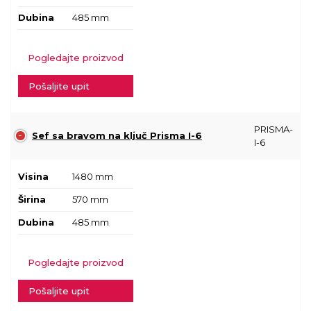
Dubina
485 mm
Pogledajte proizvod
Pošaljite upit
PRISMA-
Sef sa bravom na ključ Prisma I-6
I-6
Visina
1480 mm
Širina
570 mm
Dubina
485 mm
Pogledajte proizvod
Pošaljite upit