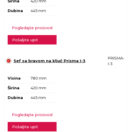
Širina
420 mm
Dubina
445 mm
Pogledajte proizvod
Pošaljite upit
PRISMA-
Sef sa bravom na ključ Prisma I-3
I-3
Visina
780 mm
Širina
420 mm
Dubina
445 mm
Pogledajte proizvod
Pošaljite upit