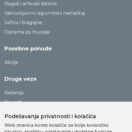
Regali i arhivski sistemi
Vatrootporni i sigurnosni nameštaj
Sefovi i blagajne
Oprema za muzeje
Posebne ponude
Akcije
Druge veze
Rešenja
Novosti
Katalozi
Podešavanja privatnosti i kolačića
Reference
Web stranica koristi kolačiće za bolje korisničko
O preduzeću
iskustvo, analitiku, oglašavanje i dodatne funkcije.