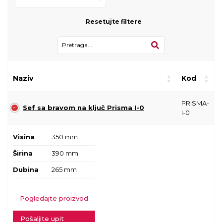
Resetujte filtere
Naziv
Kod
PRISMA-
Sef sa bravom na ključ Prisma I-0
I-0
Visina
350 mm
Širina
390 mm
Dubina
265 mm
Pogledajte proizvod
Pošaljite upit