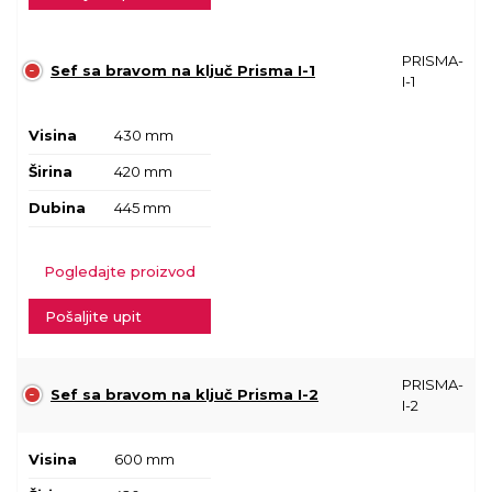
PRISMA-
Sef sa bravom na ključ Prisma I-1
I-1
Visina
430 mm
Širina
420 mm
Dubina
445 mm
Pogledajte proizvod
Pošaljite upit
PRISMA-
Sef sa bravom na ključ Prisma I-2
I-2
Visina
600 mm