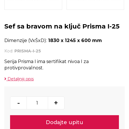
Sef sa bravom na ključ Prisma I-25
Dimenzije (VxŠxD):
1830 x 1245 x 600 mm
Kod:
PRISMA-I-25
Serija Prisma I ima sertifikat nivoa I za
protivprovalnost.
Detaljniji opis
-
+
Dodajte upitu