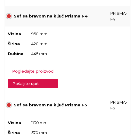
PRISMA-
Sef sa bravom na ključ Prisma I-4
I-4
Visina
950 mm
Širina
420 mm
Dubina
445 mm
Pogledajte proizvod
Pošaljite upit
PRISMA-
Sef sa bravom na ključ Prisma I-5
I-5
Visina
1130 mm
Širina
570 mm