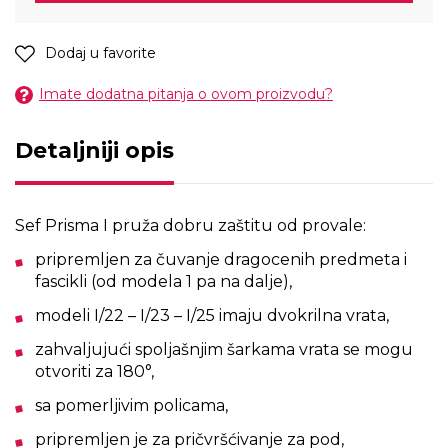
Dodaj u favorite
Imate dodatna pitanja o ovom proizvodu?
Detaljniji opis
Sef Prisma I pruža dobru zaštitu od provale:
pripremljen za čuvanje dragocenih predmeta i
fascikli (od modela 1 pa na dalje),
modeli I/22 – I/23 – I/25 imaju dvokrilna vrata,
zahvaljujući spoljašnjim šarkama vrata se mogu
otvoriti za 180°,
sa pomerljivim policama,
pripremljen je za pričvršćivanje za pod,