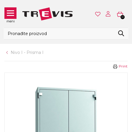
0
meni
Nivo I - Prisma I
Print