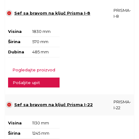
PRISMA-
Sef sa bravom na ključ Prisma I-8
I-8
Visina
1830 mm
Širina
570 mm
Dubina
485 mm
Pogledajte proizvod
Pošaljite upit
PRISMA-
Sef sa bravom na ključ Prisma I-22
I-22
Visina
1130 mm
Širina
1245 mm