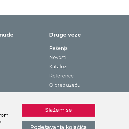
onude
Druge veze
Rešenja
Novosti
Katalozi
Reference
O preduzeću
Kontakt
Pravila o privatnosti
Slažem se
Kolačići
birom
a
Podešavanja kolačića