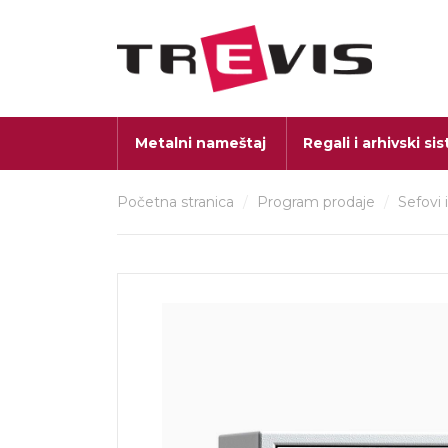
Metalni nameštaj
Regali i arhivski si
Početna stranica
/
Program prodaje
/
Sefovi 