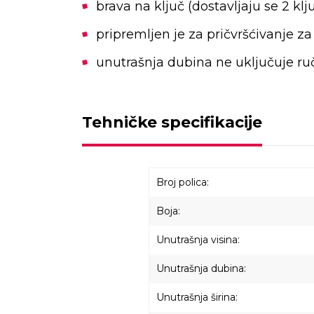
brava na ključ (dostavljaju se 2 klj
pripremljen je za pričvršćivanje za
unutrašnja dubina ne uključuje r
Tehničke specifikacije
Broj polica:
Boja:
Unutrašnja visina:
Unutrašnja dubina:
Unutrašnja širina: