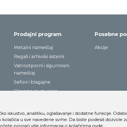
Prodajni program
Posebne p
Metalni nameštaj
Akcije
Regali i arhivski sistemi
Vatrootporni i sigurnosni
nameštaj
Sefovi i blagajne
Oprema za muzeje
ničko iskustvo, analitiku, oglašavanje i dodatne funkcije. Oda
 kolačića u sve navedene svrhe. Da biste podesili dozvole z
Možete pronaći više informacija o kolačićima
ovde
.