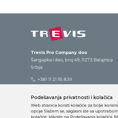
Trevis Pro Company doo
Šangajska i deo, broj 49, 11273 Batajnica
Srbija
+381 11 21 95 839
prodaja@trevis.rs
Podešavanja privatnosti i kolačića
Web stranica koristi kolačiće za bolje koris
opcije Slažem se, saglasni ste sa upotrebom
kolačiće, kliknite na Podešavanja kolačića. 