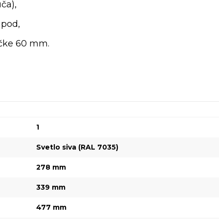
uča),
 pod,
učke 60 mm.
1
Svetlo siva (RAL 7035)
278 mm
339 mm
477 mm