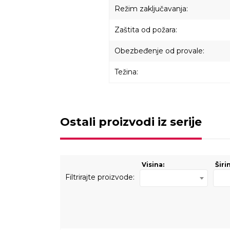
Režim zaključavanja:
Zaštita od požara:
Obezbeđenje od provale:
Težina:
Ostali proizvodi iz serije
Visina:
Širi
Filtrirajte proizvode: