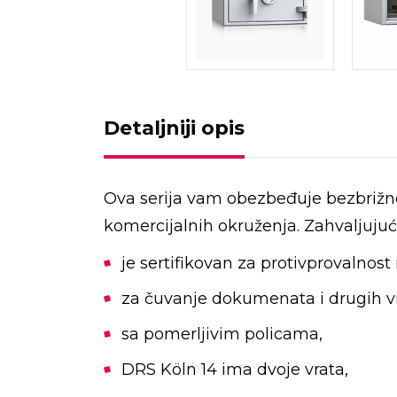
Detaljniji opis
Ova serija vam obezbeđuje bezbrižno
komercijalnih okruženja. Zahvaljujući
je sertifikovan za protivprovalnost
za čuvanje dokumenata i drugih 
sa pomerljivim policama,
DRS Köln 14 ima dvoje vrata,