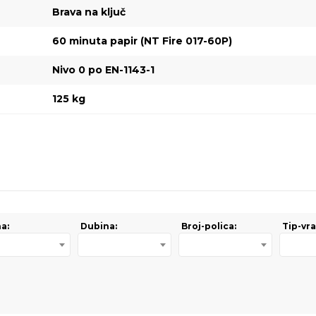
Brava na ključ
60 minuta papir (NT Fire 017-60P)
Nivo 0 po EN-1143-1
125 kg
na:
Dubina:
Broj-polica:
Tip-vra