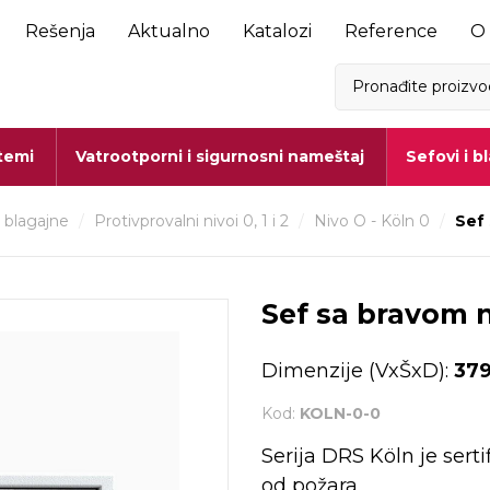
Rešenja
Aktualno
Katalozi
Reference
O
stemi
Vatrootporni i sigurnosni nameštaj
Sefovi i b
i blagajne
/
Protivprovalni nivoi 0, 1 i 2
/
Nivo O - Köln 0
/
Sef 
Sef sa bravom n
Dimenzije (VxŠxD):
379
Kod:
KOLN-0-0
Serija DRS Köln je serti
od požara.