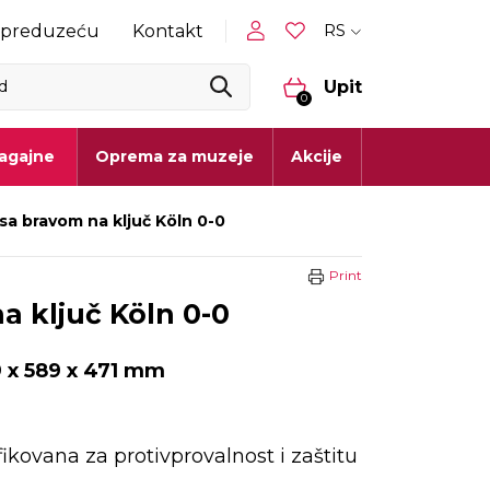
RS
 preduzeću
Kontakt
Upit
0
lagajne
Oprema za muzeje
Akcije
sa bravom na ključ Köln 0-0
Print
a ključ Köln 0-0
 x 589 x 471 mm
fikovana za protivprovalnost i zaštitu