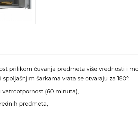
st prilikom čuvanja predmeta više vrednosti i mož
 spoljašnjim šarkama vrata se otvaraju za 180°.
 i vatrootpornost (60 minuta),
vrednih predmeta,