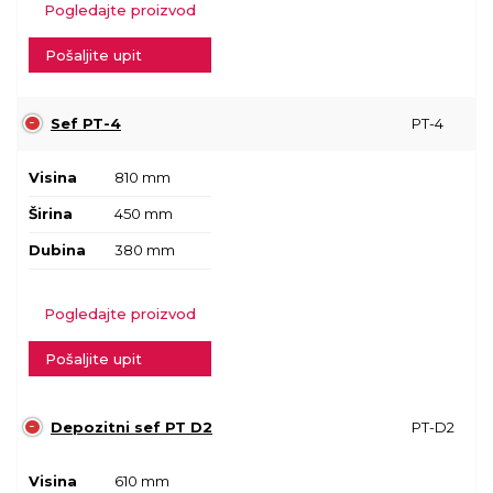
Pogledajte proizvod
Pošaljite upit
Sef PT-4
PT-4
Visina
810 mm
Širina
450 mm
Dubina
380 mm
Pogledajte proizvod
Pošaljite upit
Depozitni sef PT D2
PT-D2
Visina
610 mm