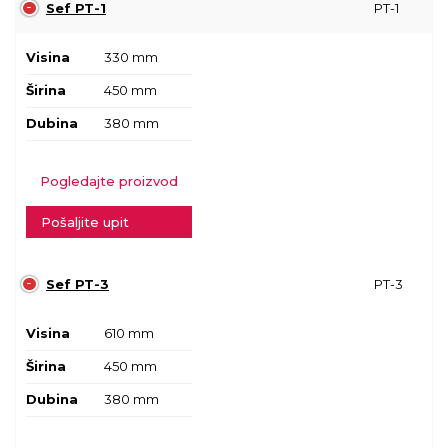
Sef PT-1
PT-1
Visina
330 mm
Širina
450 mm
Dubina
380 mm
Pogledajte proizvod
Pošaljite upit
Sef PT-3
PT-3
Visina
610 mm
Širina
450 mm
Dubina
380 mm