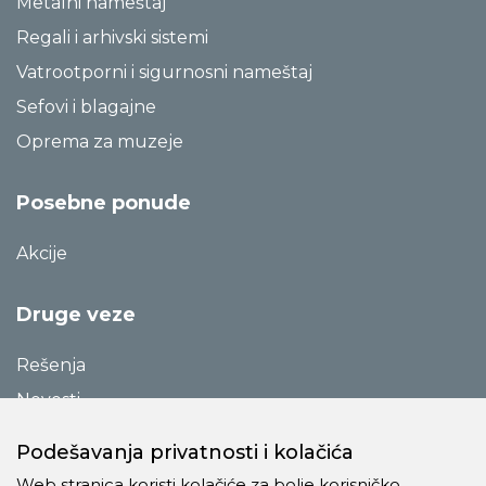
Metalni nameštaj
Regali i arhivski sistemi
Vatrootporni i sigurnosni nameštaj
Sefovi i blagajne
Oprema za muzeje
Posebne ponude
Akcije
Druge veze
Rešenja
Novosti
Katalozi
Podešavanja privatnosti i kolačića
Reference
Web stranica koristi kolačiće za bolje korisničko