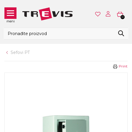
0
meni
Sefovi PT
Print