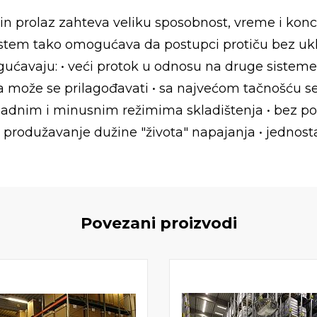
e-in prolaz zahteva veliku sposobnost, vreme i kon
 sistem tako omogućava da postupci protiču bez ukl
ućavaju: • veći protok u odnosu na druge sisteme 
može se prilagođavati • sa najvećom tačnošću se m
hladnim i minusnim režimima skladištenja • bez 
produžavanje dužine "života" napajanja • jednosta
Povezani proizvodi