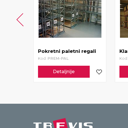
i
Pokretni paletni regali
Kla
Kod:
PREM-PAL
Kod
Detaljnije