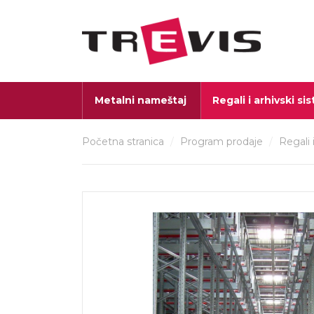
Metalni nameštaj
Regali i arhivski si
Početna stranica
/
Program prodaje
/
Regali 