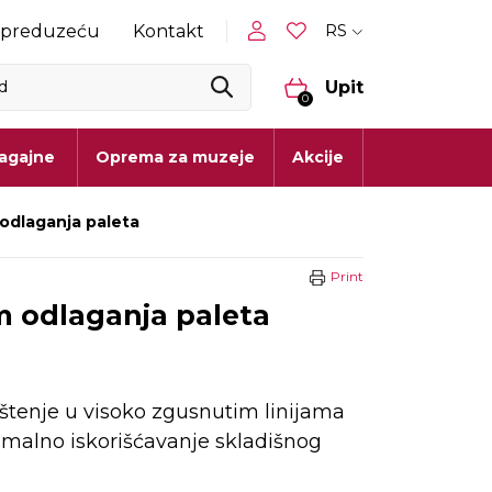
RS
 preduzeću
Kontakt
Upit
0
lagajne
Oprema za muzeje
Akcije
 odlaganja paleta
Print
em odlaganja paleta
štenje u visoko zgusnutim linijama
alno iskorišćavanje skladišnog