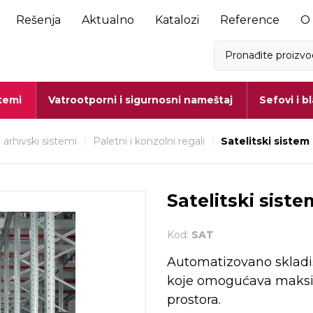
Rešenja
Aktualno
Katalozi
Reference
O
stemi
Vatrootporni i sigurnosni nameštaj
Sefovi i b
i arhivski sistemi
/
Paletni i konzolni regali
/
Satelitski sistem
Satelitski sist
Kod:
SAT
Automatizovano skladi
koje omogućava maksim
prostora.