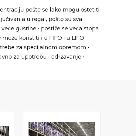
centraciju pošto se lako mogu oštetiti
jučivanja u regal, pošto su sva
veće gustine • postiže se veća stopa
ože koristiti i u FIFO i u LIFO
potrebe za specijalnom opremom •
vno za upotrebu i održavanje •