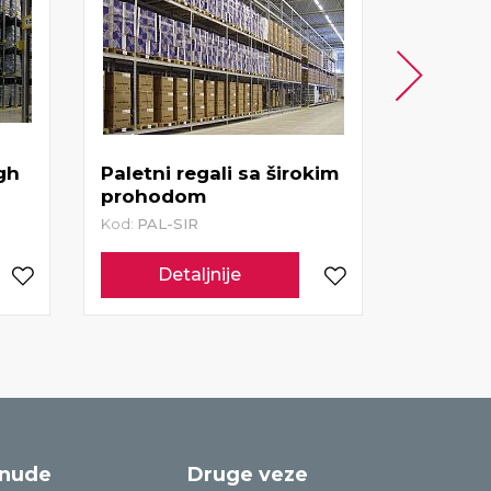
gh
Paletni regali sa širokim
prohodom
LIVE pa
Kod:
PAL-SIR
Kod:
LIVE
Detaljnije
De
onude
Druge veze