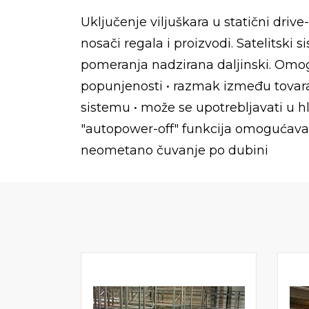
Uključenje viljuškara u statični driv
nosači regala i proizvodi. Satelitski
pomeranja nadzirana daljinski. Omog
popunjenosti • razmak između tovara 
sistemu • može se upotrebljavati u 
"autopower-off" funkcija omogućava 
neometano čuvanje po dubini