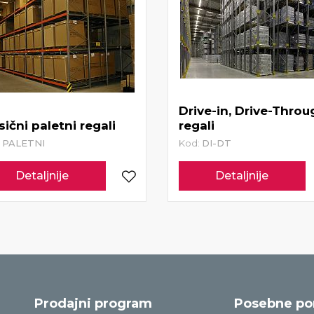
Drive-in, Drive-Throu
sični paletni regali
regali
:
PALETNI
Kod:
DI-DT
Detaljnije
Detaljnije
Prodajni program
Posebne p