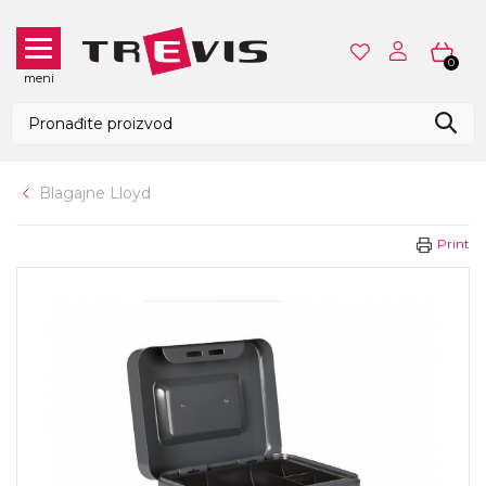
0
meni
Blagajne Lloyd
Print