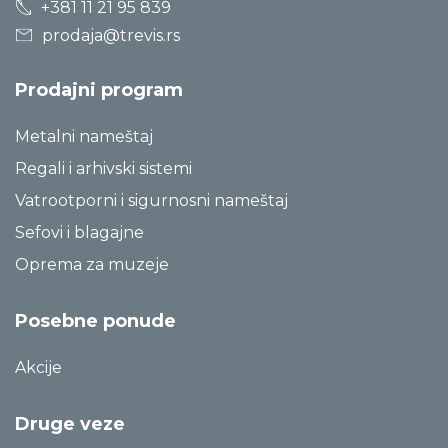
+381 11 21 95 839
prodaja@trevis.rs
Prodajni program
Metalni nameštaj
Regali i arhivski sistemi
Vatrootporni i sigurnosni nameštaj
Sefovi i blagajne
Oprema za muzeje
Posebne ponude
Akcije
Druge veze