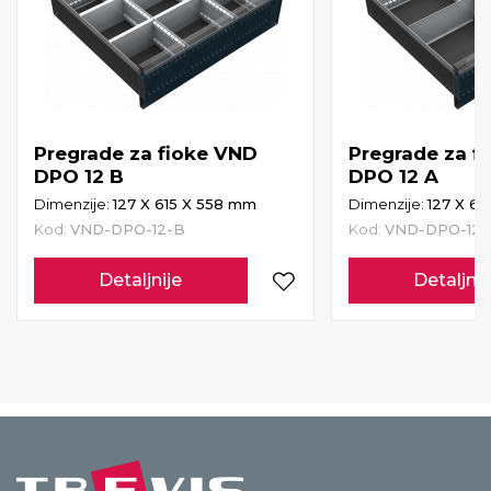
Pregrade za fioke VND
Pregrade za f
DPO 12 B
DPO 12 A
Dimenzije:
127 X 615 X 558 mm
Dimenzije:
127 X 61
Kod:
VND-DPO-12-B
Kod:
VND-DPO-12-
Detaljnije
Detaljnij