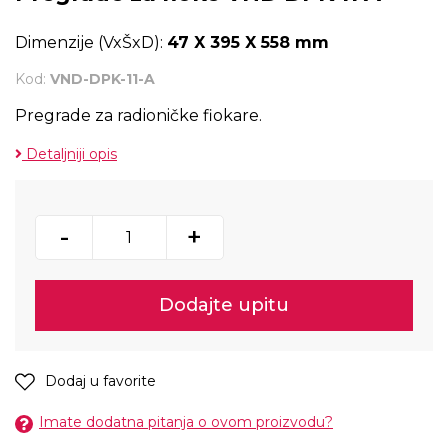
Dimenzije (VxŠxD):
47 X 395 X 558 mm
Kod:
VND-DPK-11-A
Pregrade za radioničke fiokare.
Detaljniji opis
-
+
Dodajte upitu
Dodaj u favorite
Imate dodatna pitanja o ovom proizvodu?