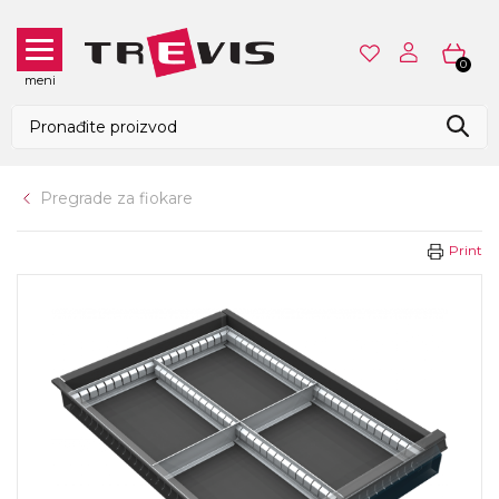
0
meni
Pregrade za fiokare
Print