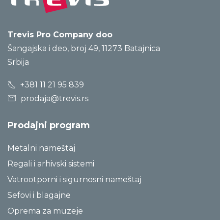
Trevis Pro Company doo
Šangajska i deo, broj 49, 11273 Batajnica
Srbija
+381 11 21 95 839
prodaja@trevis.rs
Prodajni program
Metalni nameštaj
Regali i arhivski sistemi
Vatrootporni i sigurnosni nameštaj
Sefovi i blagajne
Oprema za muzeje