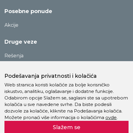
Posebne ponude
Akcije
Druge veze
Rešenja
Novosti
Katalozi
Podešavanja privatnosti i kolačića
Reference
Web stranica koristi kolačiće za bolje korisničko
iskustvo, analitiku, oglašavanje i dodatne funkcije.
O preduzeću
Odabirom opcije Slažem se, saglasni ste sa upotrebom
Kontakt
kolačića u sve navedene svrhe. Da biste podesili
dozvole za kolačiće, kliknite na Podešavanja kolačića.
Pravila o privatnosti
Možete pronaći više informacija o kolačićima
ovde
.
Kolačići
Slažem se