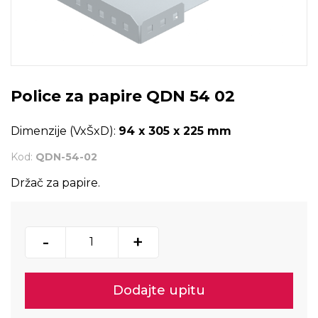
Police za papire QDN 54 02
Dimenzije (VxŠxD):
94 x 305 x 225 mm
Kod:
QDN-54-02
Držač za papire.
-
+
Dodajte upitu