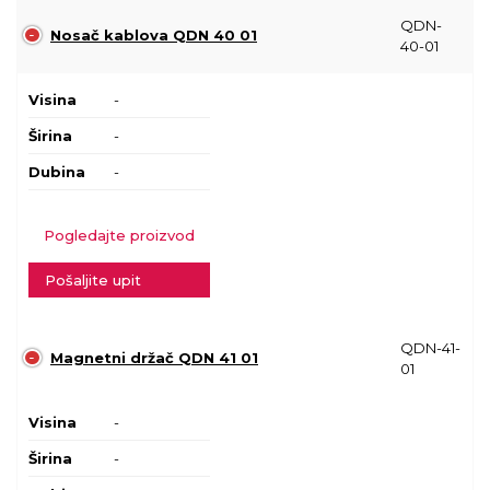
QDN-
Nosač kablova QDN 40 01
40-01
Visina
-
Širina
-
Dubina
-
Pogledajte proizvod
Pošaljite upit
QDN-41-
Magnetni držač QDN 41 01
01
Visina
-
Širina
-