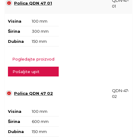
QDN-47-
Polica QDN 47 01
01
Visina
100 mm
Širina
300 mm
Dubina
150 mm
Pogledajte proizvod
Pošaljite upit
QDN-47-
Polica QDN 47 02
02
Visina
100 mm
Širina
600 mm
Dubina
150 mm