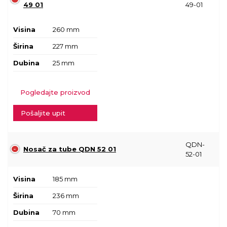
49 01
49-01
Visina
260 mm
Širina
227 mm
Dubina
25 mm
Pogledajte proizvod
Pošaljite upit
QDN-
Nosač za tube QDN 52 01
52-01
Visina
185 mm
Širina
236 mm
Dubina
70 mm