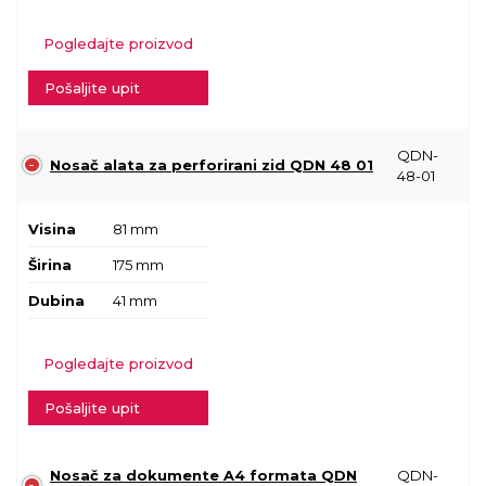
Pogledajte proizvod
Pošaljite upit
QDN-
Nosač alata za perforirani zid QDN 48 01
48-01
Visina
81 mm
Širina
175 mm
Dubina
41 mm
Pogledajte proizvod
Pošaljite upit
Nosač za dokumente A4 formata QDN
QDN-