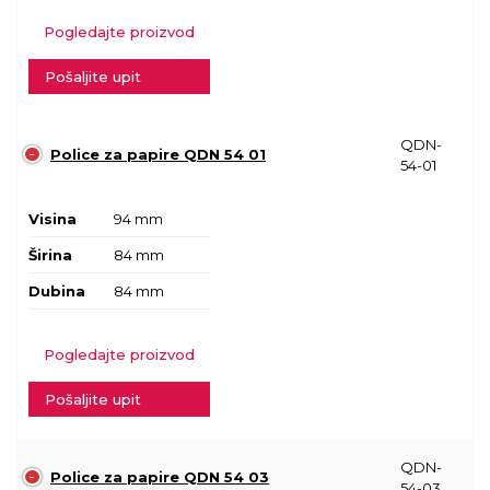
Pogledajte proizvod
Pošaljite upit
QDN-
Police za papire QDN 54 01
54-01
Visina
94 mm
Širina
84 mm
Dubina
84 mm
Pogledajte proizvod
Pošaljite upit
QDN-
Police za papire QDN 54 03
54-03