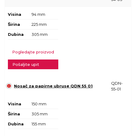
Visina
94 mm
Širina
225 mm
Dubina
305 mm
Pogledajte proizvod
Pošaljite upit
QDN-
Nosač za papirne ubruse QDN 55 01
55-01
Visina
150 mm
Širina
305 mm
Dubina
155 mm