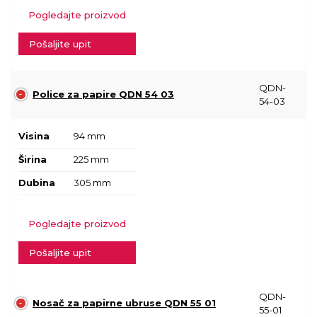
Pogledajte proizvod
Pošaljite upit
QDN-
Police za papire QDN 54 03
54-03
Visina
94 mm
Širina
225 mm
Dubina
305 mm
Pogledajte proizvod
Pošaljite upit
QDN-
Nosač za papirne ubruse QDN 55 01
55-01