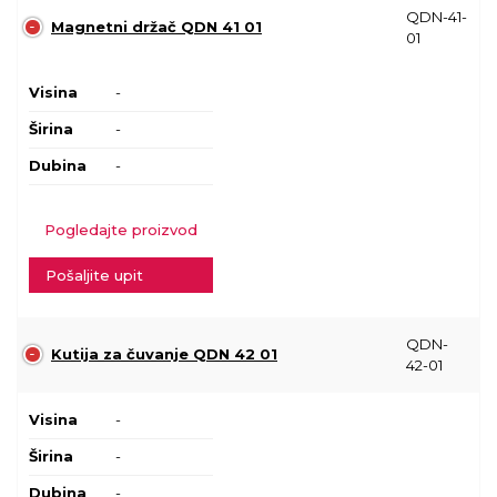
QDN-41-
Magnetni držač QDN 41 01
01
Visina
-
Širina
-
Dubina
-
Pogledajte proizvod
Pošaljite upit
QDN-
Kutija za čuvanje QDN 42 01
42-01
Visina
-
Širina
-
Dubina
-