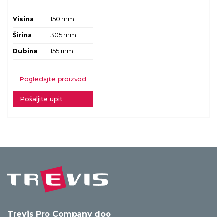
Visina
150 mm
Širina
305 mm
Dubina
155 mm
Pogledajte proizvod
Pošaljite upit
Trevis Pro Company doo