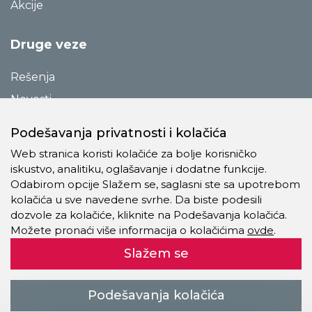
Akcije
Druge veze
Rešenja
Novosti
Katalozi
Podešavanja privatnosti i kolačića
Reference
Web stranica koristi kolačiće za bolje korisničko
O preduzeću
iskustvo, analitiku, oglašavanje i dodatne funkcije.
Odabirom opcije Slažem se, saglasni ste sa upotrebom
Kontakt
kolačića u sve navedene svrhe. Da biste podesili
Pravila o privatnosti
dozvole za kolačiće, kliknite na Podešavanja kolačića.
Možete pronaći više informacija o kolačićima
ovde
.
Kolačići
Slažem se
Autorsko pravo © 2021 - 2026 Trevis Pro Company doo. Sva
Podešavanja kolačića
prava zadržana.