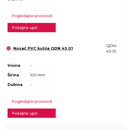
Pogledajte proizvod
Pošaljite upit
QDN-
Nosač PVC kutija QDN 43 01
43-01
Visina
-
Širina
100 mm
Dubina
-
Pogledajte proizvod
Pošaljite upit