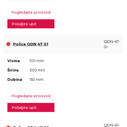
Pogledajte proizvod
Pošaljite upit
QDN-47-
Polica QDN 47 01
01
Visina
100 mm
Širina
300 mm
Dubina
150 mm
Pogledajte proizvod
Pošaljite upit
QDN-47-