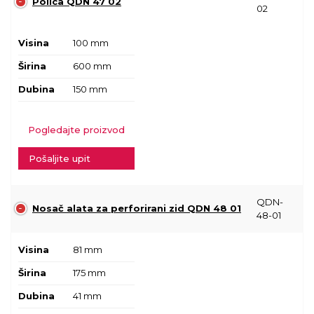
Polica QDN 47 02
02
Visina
100 mm
Širina
600 mm
Dubina
150 mm
Pogledajte proizvod
Pošaljite upit
QDN-
Nosač alata za perforirani zid QDN 48 01
48-01
Visina
81 mm
Širina
175 mm
Dubina
41 mm