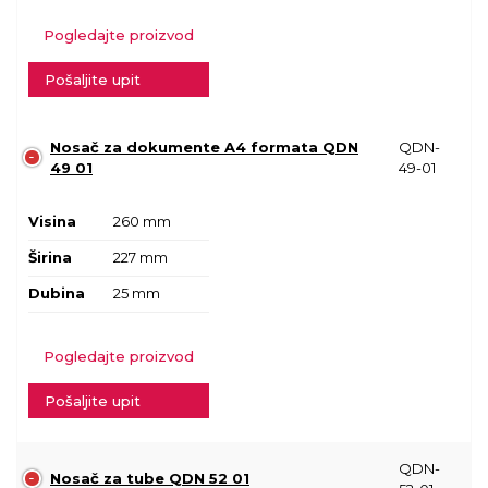
Pogledajte proizvod
Pošaljite upit
Nosač za dokumente A4 formata QDN
QDN-
49 01
49-01
Visina
260 mm
Širina
227 mm
Dubina
25 mm
Pogledajte proizvod
Pošaljite upit
QDN-
Nosač za tube QDN 52 01