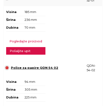
52-01
Visina
185 mm
Širina
236 mm
Dubina
70 mm
Pogledajte proizvod
Pošaljite upit
QDN-
Police za papire QDN 54 02
54-02
Visina
94 mm
Širina
305 mm
Dubina
225 mm