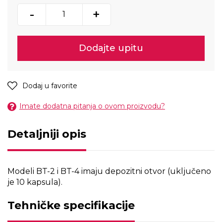
-
+
Dodajte upitu
Dodaj u favorite
Imate dodatna pitanja o ovom proizvodu?
Detaljniji opis
Modeli BT-2 i BT-4 imaju depozitni otvor (uključeno
je 10 kapsula).
Tehničke specifikacije