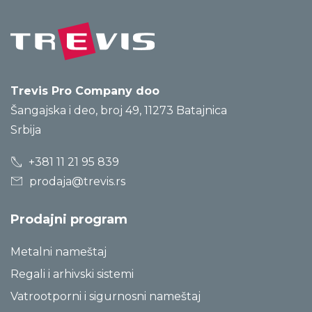
Trevis Pro Company doo
Šangajska i deo, broj 49, 11273 Batajnica
Srbija
+381 11 21 95 839
prodaja@trevis.rs
Prodajni program
Metalni nameštaj
Regali i arhivski sistemi
Vatrootporni i sigurnosni nameštaj