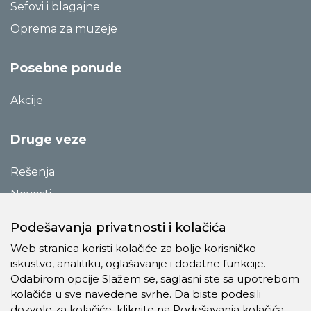
Sefovi i blagajne
Oprema za muzeje
Posebne ponude
Akcije
Druge veze
Rešenja
Novosti
Katalozi
Podešavanja privatnosti i kolačića
Reference
Web stranica koristi kolačiće za bolje korisničko
O preduzeću
iskustvo, analitiku, oglašavanje i dodatne funkcije.
Odabirom opcije Slažem se, saglasni ste sa upotrebom
Kontakt
kolačića u sve navedene svrhe. Da biste podesili
Pravila o privatnosti
dozvole za kolačiće, kliknite na Podešavanja kolačića.