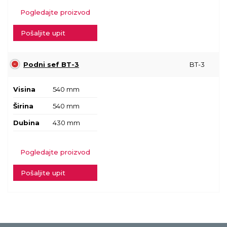
Pogledajte proizvod
Pošaljite upit
Podni sef BT-3
BT-3
Visina
540 mm
Širina
540 mm
Dubina
430 mm
Pogledajte proizvod
Pošaljite upit