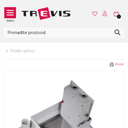
0
meni
Podni sefovi
Print