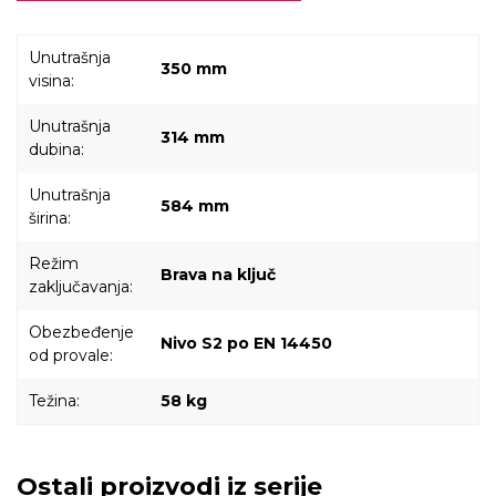
Unutrašnja
350 mm
visina:
Unutrašnja
314 mm
dubina:
Unutrašnja
584 mm
širina:
Režim
Brava na ključ
zaključavanja:
Obezbeđenje
Nivo S2 po EN 14450
od provale:
Težina:
58 kg
Ostali proizvodi iz serije