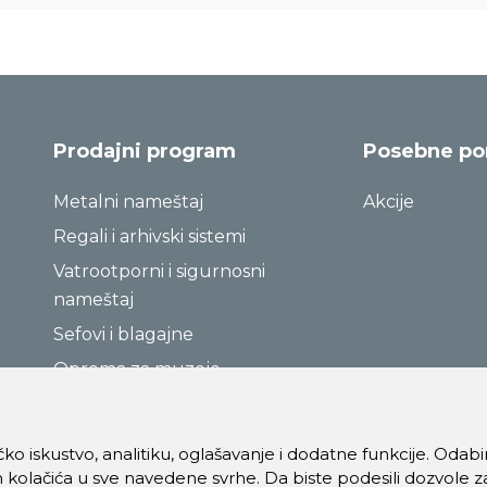
Prodajni program
Posebne p
Metalni nameštaj
Akcije
Regali i arhivski sistemi
Vatrootporni i sigurnosni
nameštaj
Sefovi i blagajne
Oprema za muzeje
ničko iskustvo, analitiku, oglašavanje i dodatne funkcije. Oda
 kolačića u sve navedene svrhe. Da biste podesili dozvole z