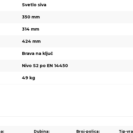
Svetlo siva
350 mm
314 mm
424 mm
Brava na ključ
Nivo S2 po EN 14450
49 kg
na:
Dubina:
Broj-polica:
Tip-vra