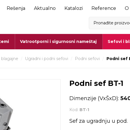
Rešenja
Aktualno
Katalozi
Reference
O
stemi
Vatrootporni i sigurnosni nameštaj
Sefovi i b
i blagajne
/
Ugradni i podni sefovi
/
Podni sefovi
/
Podni sef 
Podni sef BT-1
Dimenzije (VxŠxD):
540
Kod:
BT-1
Sef za ugradnju u pod.