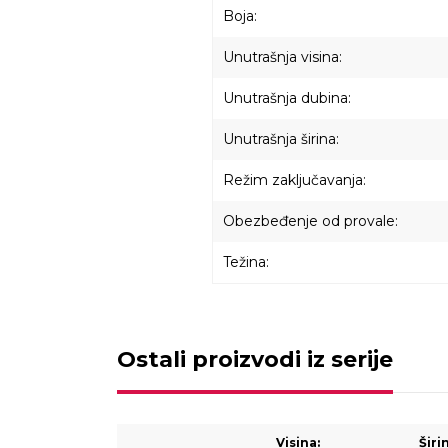
Boja:
Unutrašnja visina:
Unutrašnja dubina:
Unutrašnja širina:
Režim zaključavanja:
Obezbeđenje od provale:
Težina:
Ostali proizvodi iz serije
Visina:
Širi