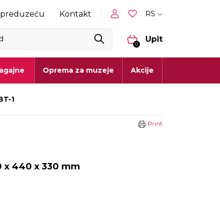
RS
 preduzeću
Kontakt
Upit
0
lagajne
Oprema za muzeje
Akcije
BT-1
Print
 x 440 x 330 mm