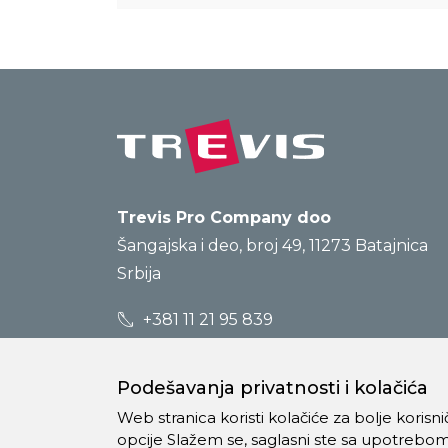
Trevis Pro Company doo
Šangajska i deo, broj 49, 11273 Batajnica
Srbija
+381 11 21 95 839
prodaja@trevis.rs
Podešavanja privatnosti i kolačića
Web stranica koristi kolačiće za bolje koris
opcije Slažem se, saglasni ste sa upotrebom