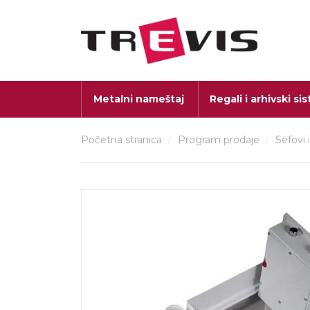
Metalni nameštaj
Regali i arhivski si
Početna stranica
/
Program prodaje
/
Sefovi 