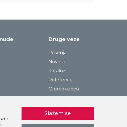
onude
Druge veze
Rešenja
Novosti
Katalozi
Reference
O preduzeću
Kontakt
Pravila o privatnosti
Slažem se
Kolačići
birom
a