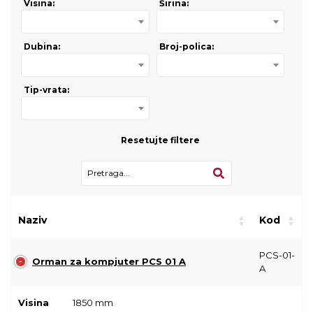
Visina:
Širina:
Dubina:
Broj-polica:
Tip-vrata:
Resetujte filtere
Naziv
Kod
PCS-01-
Orman za kompjuter PCS 01 A
A
Visina
1850 mm