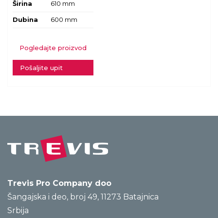
Širina
610 mm
Dubina
600 mm
Pogledajte proizvod
Pošaljite upit
Trevis Pro Company doo
Šangajska i deo, broj 49, 11273 Batajnica
Srbija