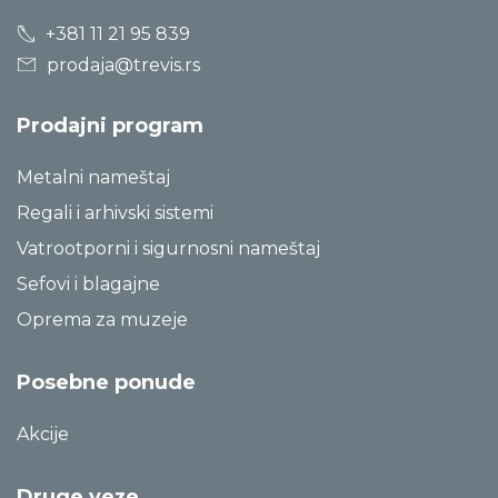
+381 11 21 95 839
prodaja@trevis.rs
Prodajni program
Metalni nameštaj
Regali i arhivski sistemi
Vatrootporni i sigurnosni nameštaj
Sefovi i blagajne
Oprema za muzeje
Posebne ponude
Akcije
Druge veze