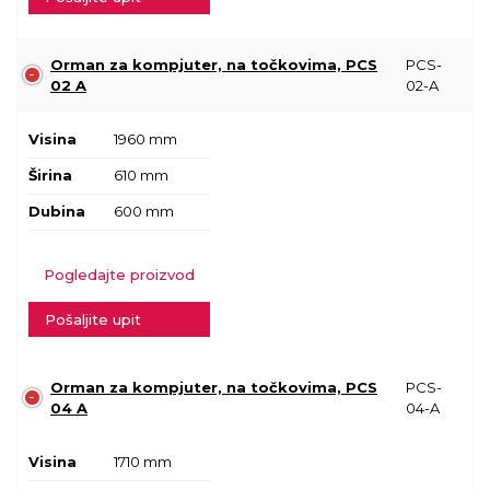
Orman za kompjuter, na točkovima, PCS
PCS-
02 A
02-A
Visina
1960 mm
Širina
610 mm
Dubina
600 mm
Pogledajte proizvod
Pošaljite upit
Orman za kompjuter, na točkovima, PCS
PCS-
04 A
04-A
Visina
1710 mm