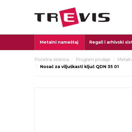
Metalni nameštaj
Regali i arhivski si
Početna stranica
/
Program prodaje
/
Metaln
/
Nosač za viljuškasti ključ QDN 35 01