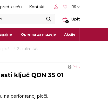
RS
 preduzeću
Kontakt
Upit
0
lagajne
Oprema za muzeje
Akcije
ne ploče
/
Za ručni alat
Print
kasti ključ QDN 35 01
 na perforiranoj ploči.