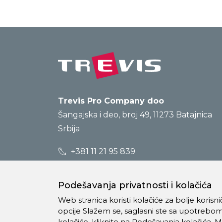
Trevis Pro Company doo
Šangajska i deo, broj 49, 11273 Batajnica
Srbija
+381 11 21 95 839
prodaja@trevis.rs
Podešavanja privatnosti i kolačića
Web stranica koristi kolačiće za bolje koris
opcije Slažem se, saglasni ste sa upotrebom
kolačiće, kliknite na Podešavanja kolačića. 