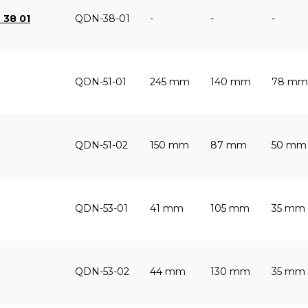
 38 01
QDN-38-01
-
-
-
QDN-51-01
245 mm
140 mm
78 mm
QDN-51-02
150 mm
87 mm
50 mm
QDN-53-01
41 mm
105 mm
35 mm
QDN-53-02
44 mm
130 mm
35 mm