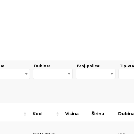
na:
Dubina:
Broj-polica:
Tip-vra
Kod
Visina
Širina
Dubin