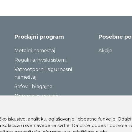
Prodajni program
Posebne p
Metalni nameštaj
Akcije
Regali i arhivski sistemi
Vatrootporni i sigurnosni
nameštaj
Sefovi i blagajne
Oprema za muzeje
ničko iskustvo, analitiku, oglašavanje i dodatne funkcije. Oda
 kolačića u sve navedene svrhe. Da biste podesili dozvole z
Možete pronaći više informacija o kolačićima
ovde
.