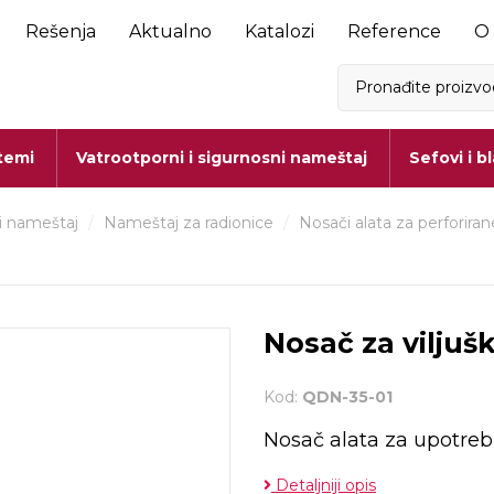
Rešenja
Aktualno
Katalozi
Reference
O
stemi
Vatrootporni i sigurnosni nameštaj
Sefovi i b
i nameštaj
/
Nameštaj za radionice
/
Nosači alata za perforira
Nosač za viljuš
Kod:
QDN-35-01
Nosač alata za upotrebu
Detaljniji opis