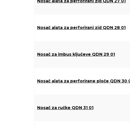
Nosač alata za perforirani zid QDN 27 01
Nosač alata za perforirani zid QDN 28 01
Nosač za imbus ključeve QDN 29 01
Nosač alata za perforirane ploče QDN 30 
Nosač za ručke QDN 31 01