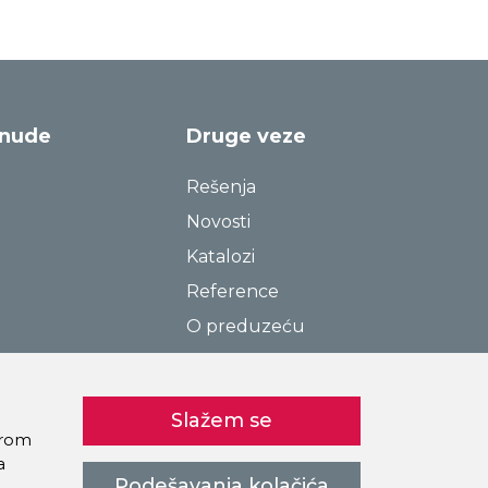
onude
Druge veze
Rešenja
Novosti
Katalozi
Reference
O preduzeću
Kontakt
Pravila o privatnosti
Slažem se
Kolačići
birom
a
Podešavanja kolačića