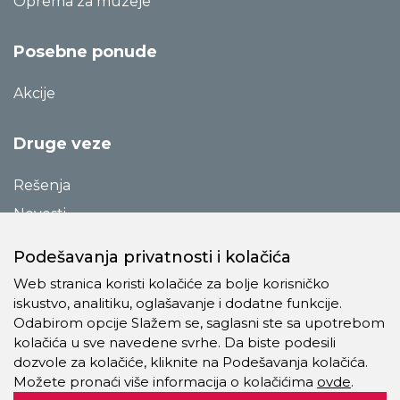
Oprema za muzeje
Posebne ponude
Akcije
Druge veze
Rešenja
Novosti
Katalozi
Podešavanja privatnosti i kolačića
Reference
Web stranica koristi kolačiće za bolje korisničko
O preduzeću
iskustvo, analitiku, oglašavanje i dodatne funkcije.
Odabirom opcije Slažem se, saglasni ste sa upotrebom
Kontakt
kolačića u sve navedene svrhe. Da biste podesili
Pravila o privatnosti
dozvole za kolačiće, kliknite na Podešavanja kolačića.
Možete pronaći više informacija o kolačićima
ovde
.
Kolačići