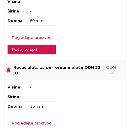
Visina
-
Širina
-
Dubina
50 mm
Pogledajte proizvod
Pošaljite upit
Nosač alata za perforirane ploče QDN 22
QDN-
01
22-01
Visina
-
Širina
-
Dubina
35 mm
Pogledajte proizvod