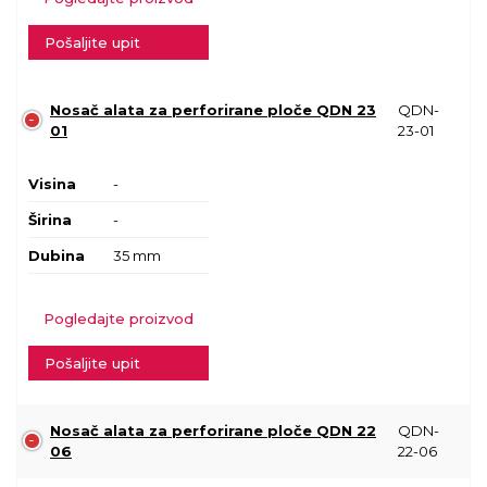
Pošaljite upit
Nosač alata za perforirane ploče QDN 23
QDN-
01
23-01
Visina
-
Širina
-
Dubina
35 mm
Pogledajte proizvod
Pošaljite upit
Nosač alata za perforirane ploče QDN 22
QDN-
06
22-06