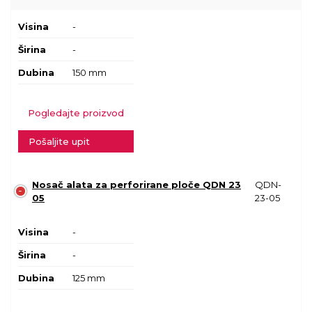
Visina
-
Širina
-
Dubina
150 mm
Pogledajte proizvod
Pošaljite upit
Nosač alata za perforirane ploče QDN 23
QDN-
05
23-05
Visina
-
Širina
-
Dubina
125 mm