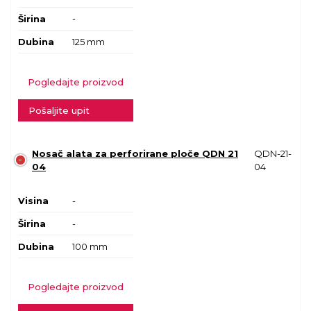
Širina
-
Dubina
125 mm
Pogledajte proizvod
Pošaljite upit
Nosač alata za perforirane ploče QDN 21
QDN-21-
04
04
Visina
-
Širina
-
Dubina
100 mm
Pogledajte proizvod