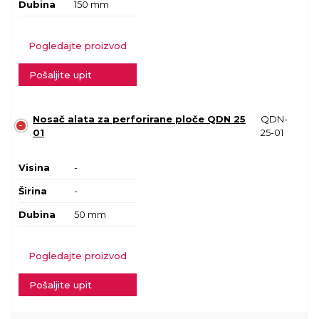
Dubina
150 mm
Pogledajte proizvod
Pošaljite upit
Nosač alata za perforirane ploče QDN 25
QDN-
01
25-01
Visina
-
Širina
-
Dubina
50 mm
Pogledajte proizvod
Pošaljite upit