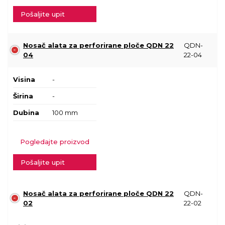
Pošaljite upit
Nosač alata za perforirane ploče QDN 22
QDN-
04
22-04
Visina
-
Širina
-
Dubina
100 mm
Pogledajte proizvod
Pošaljite upit
Nosač alata za perforirane ploče QDN 22
QDN-
02
22-02