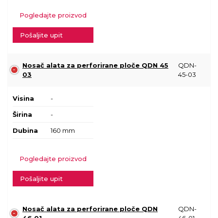
Pogledajte proizvod
Pošaljite upit
Nosač alata za perforirane ploče QDN 45
QDN-
03
45-03
Visina
-
Širina
-
Dubina
160 mm
Pogledajte proizvod
Pošaljite upit
Nosač alata za perforirane ploče QDN
QDN-
46 01
46-01