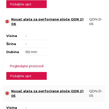
Pošaljite upit
Nosač alata za perforirane ploče QDN 21
QDN-21-
06
06
Visina
-
Širina
-
Dubina
150 mm
Pogledajte proizvod
Pošaljite upit
Nosač alata za perforirane ploče QDN 21
QDN-21-
05
05
Visina
-