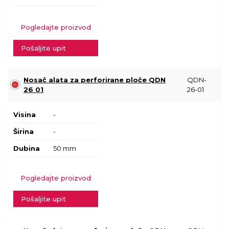
Pogledajte proizvod
Pošaljite upit
Nosač alata za perforirane ploče QDN
QDN-
26 01
26-01
Visina
-
Širina
-
Dubina
50 mm
Pogledajte proizvod
Pošaljite upit