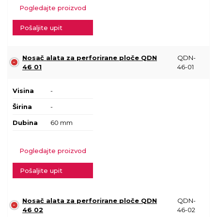
Pogledajte proizvod
Pošaljite upit
Nosač alata za perforirane ploče QDN
QDN-
46 01
46-01
Visina
-
Širina
-
Dubina
60 mm
Pogledajte proizvod
Pošaljite upit
Nosač alata za perforirane ploče QDN
QDN-
46 02
46-02