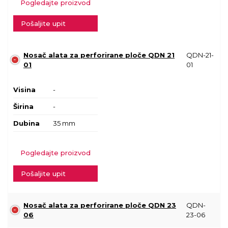
Pogledajte proizvod
Pošaljite upit
Nosač alata za perforirane ploče QDN 21
QDN-21-
01
01
Visina
-
Širina
-
Dubina
35 mm
Pogledajte proizvod
Pošaljite upit
Nosač alata za perforirane ploče QDN 23
QDN-
06
23-06