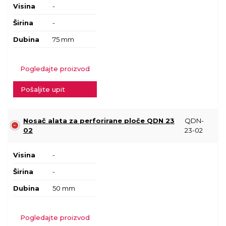
Visina
-
Širina
-
Dubina
75 mm
Pogledajte proizvod
Pošaljite upit
Nosač alata za perforirane ploče QDN 23
QDN-
02
23-02
Visina
-
Širina
-
Dubina
50 mm
Pogledajte proizvod