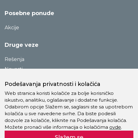
Posebne ponude
Akcije
Druge veze
Rešenja
Novosti
Katalozi
Podešavanja privatnosti i kolačića
Reference
Web stranica koristi kolačiće za bolje korisničko
O preduzeću
iskustvo, analitiku, oglašavanje i dodatne funkcije.
Odabirom opcije Slažem se, saglasni ste sa upotrebom
Kontakt
kolačića u sve navedene svrhe. Da biste podesili
Pravila o privatnosti
dozvole za kolačiće, kliknite na Podešavanja kolačića.
Možete pronaći više informacija o kolačićima
ovde
.
Kolačići
Slažem se