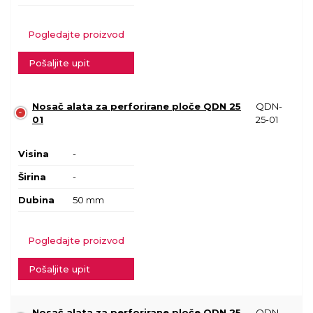
Pogledajte proizvod
Pošaljite upit
Nosač alata za perforirane ploče QDN 25
QDN-
01
25-01
Visina
-
Širina
-
Dubina
50 mm
Pogledajte proizvod
Pošaljite upit
Nosač alata za perforirane ploče QDN 25
QDN-