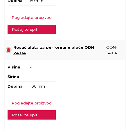
Dubina
50 mm
Pogledajte proizvod
Pošaljite upit
Nosač alata za perforirane ploče QDN
QDN-
24 04
24-04
Visina
-
Širina
-
Dubina
100 mm
Pogledajte proizvod
Pošaljite upit