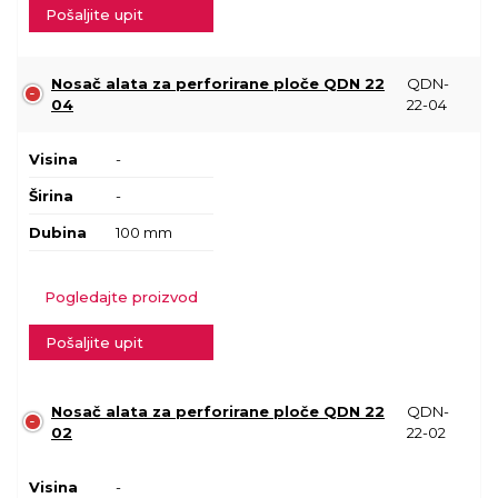
Pošaljite upit
Nosač alata za perforirane ploče QDN 22
QDN-
04
22-04
Visina
-
Širina
-
Dubina
100 mm
Pogledajte proizvod
Pošaljite upit
Nosač alata za perforirane ploče QDN 22
QDN-
02
22-02
Visina
-