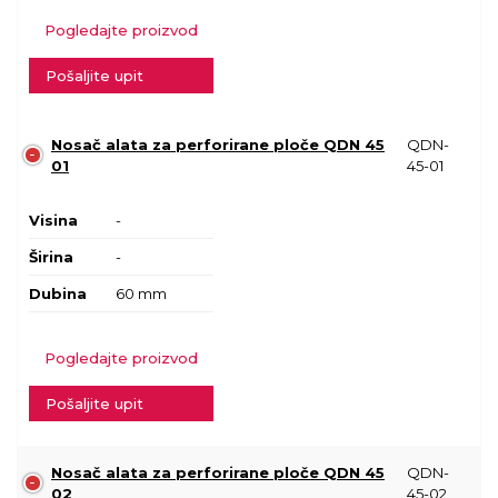
Pogledajte proizvod
Pošaljite upit
Nosač alata za perforirane ploče QDN 45
QDN-
01
45-01
Visina
-
Širina
-
Dubina
60 mm
Pogledajte proizvod
Pošaljite upit
Nosač alata za perforirane ploče QDN 45
QDN-
02
45-02