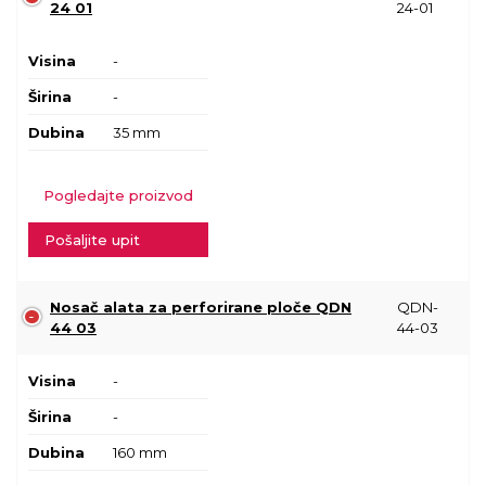
24 01
24-01
Visina
-
Širina
-
Dubina
35 mm
Pogledajte proizvod
Pošaljite upit
Nosač alata za perforirane ploče QDN
QDN-
44 03
44-03
Visina
-
Širina
-
Dubina
160 mm