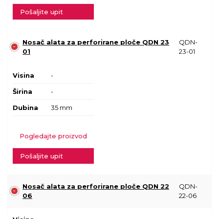
Pošaljite upit
Nosač alata za perforirane ploče QDN 23
QDN-
01
23-01
Visina
-
Širina
-
Dubina
35 mm
Pogledajte proizvod
Pošaljite upit
Nosač alata za perforirane ploče QDN 22
QDN-
06
22-06