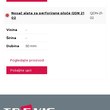
Nosač alata za perforirane ploče QDN 21
QDN-21-
02
02
Visina
-
Širina
-
Dubina
50 mm
Pogledajte proizvod
Pošaljite upit