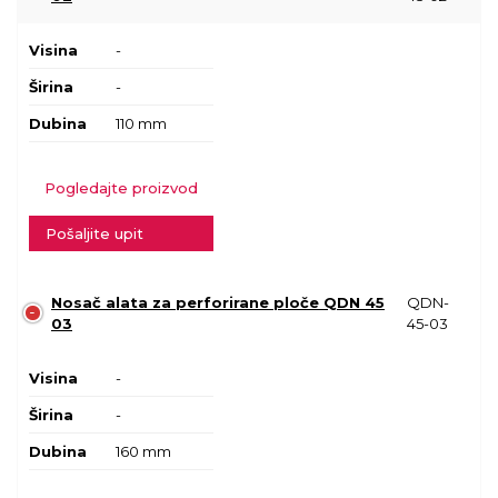
Visina
-
Širina
-
Dubina
110 mm
Pogledajte proizvod
Pošaljite upit
Nosač alata za perforirane ploče QDN 45
QDN-
03
45-03
Visina
-
Širina
-
Dubina
160 mm