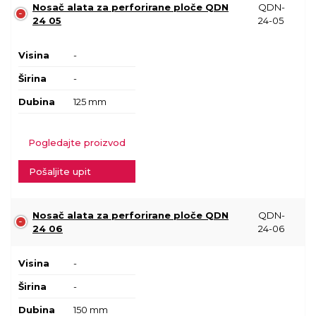
Nosač alata za perforirane ploče QDN
QDN-
24 05
24-05
Visina
-
Širina
-
Dubina
125 mm
Pogledajte proizvod
Pošaljite upit
Nosač alata za perforirane ploče QDN
QDN-
24 06
24-06
Visina
-
Širina
-
Dubina
150 mm