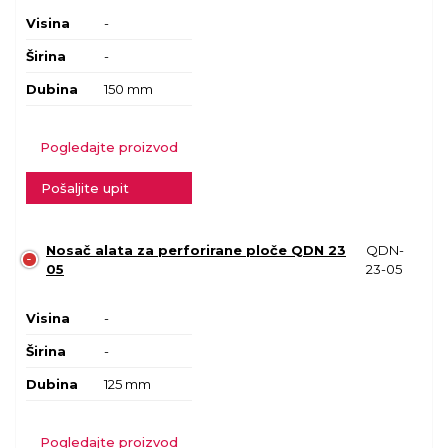
Visina
-
Širina
-
Dubina
150 mm
Pogledajte proizvod
Pošaljite upit
Nosač alata za perforirane ploče QDN 23
QDN-
05
23-05
Visina
-
Širina
-
Dubina
125 mm
Pogledajte proizvod