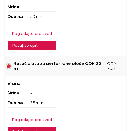
Širina
-
Dubina
50 mm
Pogledajte proizvod
Pošaljite upit
Nosač alata za perforirane ploče QDN 22
QDN-
01
22-01
Visina
-
Širina
-
Dubina
35 mm
Pogledajte proizvod