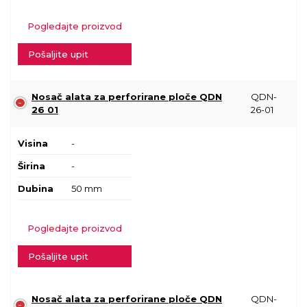
Pogledajte proizvod
Pošaljite upit
Nosač alata za perforirane ploče QDN
QDN-
26 01
26-01
Visina
-
Širina
-
Dubina
50 mm
Pogledajte proizvod
Pošaljite upit
Nosač alata za perforirane ploče QDN
QDN-