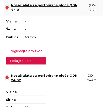
Nosač alata za perforirane ploče QDN
QDN-
44 01
44-01
Visina
-
Širina
-
Dubina
60 mm
Pogledajte proizvod
Pošaljite upit
Nosač alata za perforirane ploče QDN
QDN-
24 02
24-02
Visina
-
Širina
-