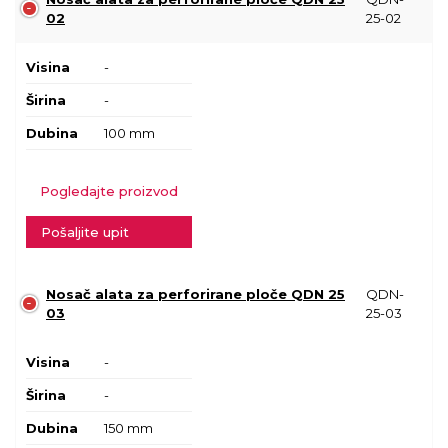
02
25-02
Visina
-
Širina
-
Dubina
100 mm
Pogledajte proizvod
Pošaljite upit
Nosač alata za perforirane ploče QDN 25
QDN-
03
25-03
Visina
-
Širina
-
Dubina
150 mm