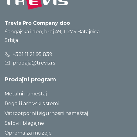
Trevis Pro Company doo
Šangajska i deo, broj 49, 11273 Batajnica
Srbija
+381 11 21 95 839
prodaja@trevis.rs
Prodajni program
Metalni nameštaj
Regali i arhivski sistemi
Vatrootporni i sigurnosni nameštaj
Sefovi i blagajne
Oprema za muzeje