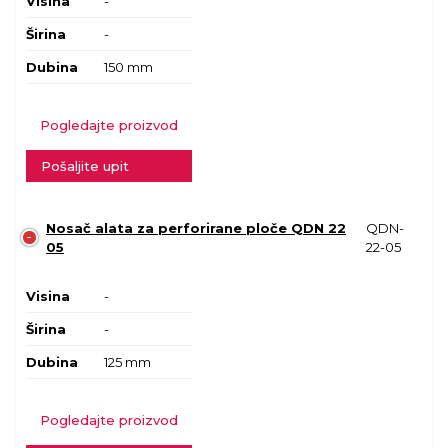
Visina
-
Širina
-
Dubina
150 mm
Pogledajte proizvod
Pošaljite upit
Nosač alata za perforirane ploče QDN 22
QDN-
05
22-05
Visina
-
Širina
-
Dubina
125 mm
Pogledajte proizvod