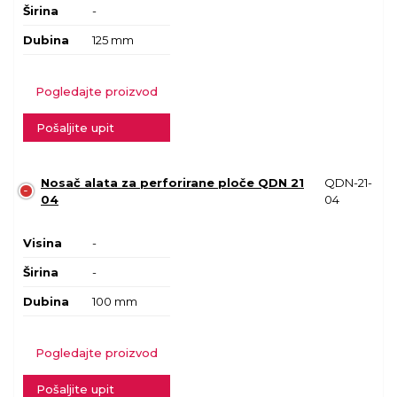
Širina
-
Dubina
125 mm
Pogledajte proizvod
Pošaljite upit
Nosač alata za perforirane ploče QDN 21
QDN-21-
04
04
Visina
-
Širina
-
Dubina
100 mm
Pogledajte proizvod
Pošaljite upit