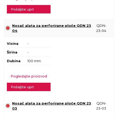
Pošaljite upit
Nosač alata za perforirane ploče QDN 23
QDN-
04
23-04
Visina
-
Širina
-
Dubina
100 mm
Pogledajte proizvod
Pošaljite upit
Nosač alata za perforirane ploče QDN 23
QDN-
03
23-03