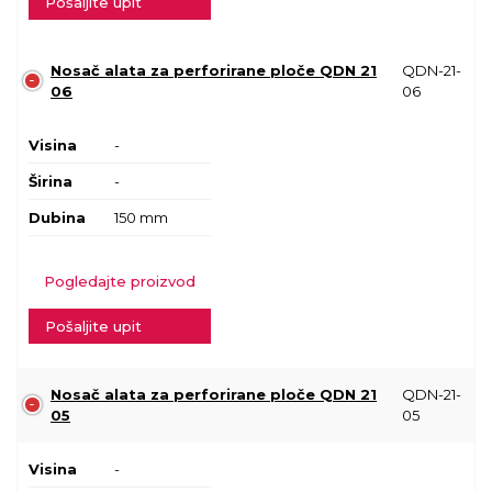
Pošaljite upit
Nosač alata za perforirane ploče QDN 21
QDN-21-
06
06
Visina
-
Širina
-
Dubina
150 mm
Pogledajte proizvod
Pošaljite upit
Nosač alata za perforirane ploče QDN 21
QDN-21-
05
05
Visina
-