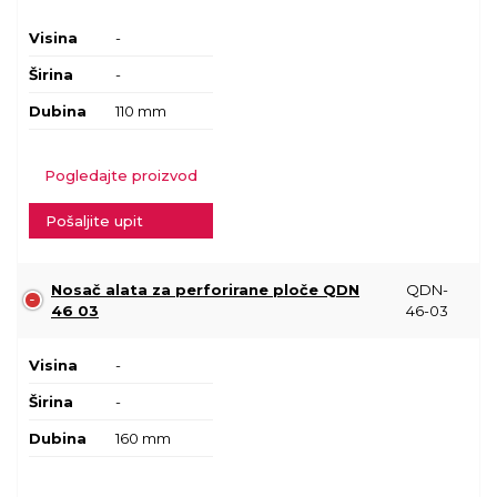
Visina
-
Širina
-
Dubina
110 mm
Pogledajte proizvod
Pošaljite upit
Nosač alata za perforirane ploče QDN
QDN-
46 03
46-03
Visina
-
Širina
-
Dubina
160 mm